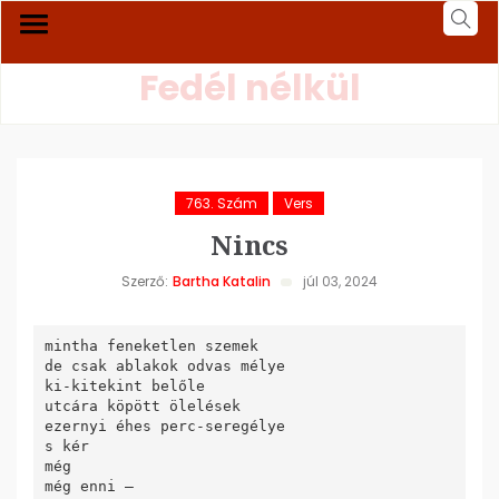
Fedél nélkül
763. Szám
Vers
Nincs
Szerző:
Bartha Katalin
júl 03, 2024
mintha feneketlen szemek

de csak ablakok odvas mélye

ki-kitekint belőle 

utcára köpött ölelések

ezernyi éhes perc-seregélye

s kér 

még

még enni –
