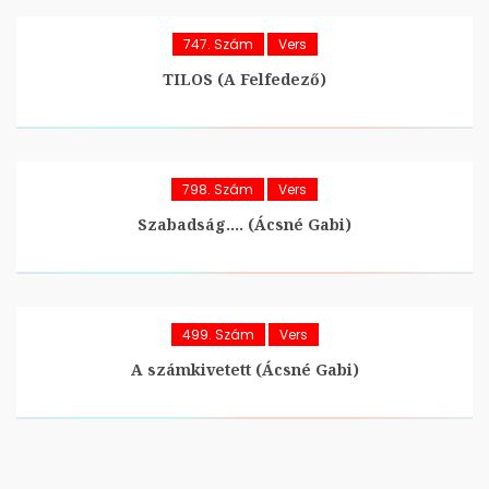
747. Szám
Vers
TILOS (A Felfedező)
798. Szám
Vers
Szabadság…. (Ácsné Gabi)
499. Szám
Vers
A számkivetett (Ácsné Gabi)