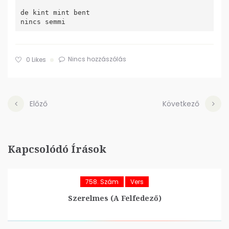
de kint mint bent

Nincs hozzászólás
0
Likes
Előző
Következő
Kapcsolódó Írások
758. Szám
Vers
Szerelmes (A Felfedező)