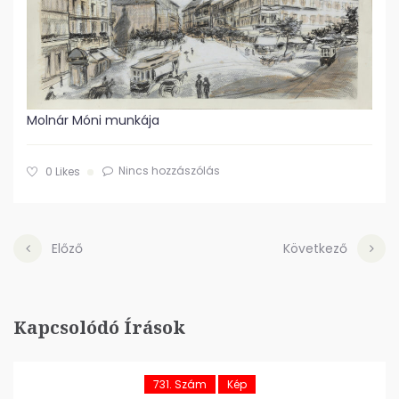
Molnár Móni munkája
Nincs hozzászólás
0
Likes
Előző
Következő
Kapcsolódó Írások
731. Szám
Kép