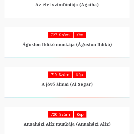
Az élet szimfóniája (Agatha)
727. Szám
Kép
Ágoston Ildikó munkája (Ágoston Ildikó)
719. Szám
Kép
A jövő álmai (Al Segar)
720. Szám
Kép
Annaházi Alíz munkája (Annaházi Aliz)