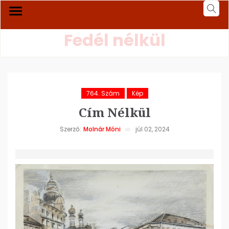
Fedél nélkül
764. Szám
Kép
Cím Nélkül
Szerző:
Molnár Móni
júl 02, 2024