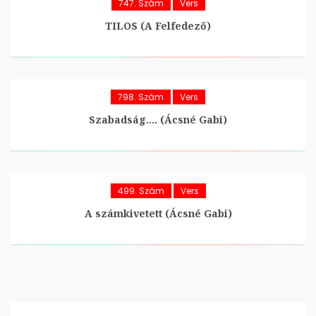
747. Szám
Vers
TILOS (A Felfedező)
798. Szám
Vers
Szabadság…. (Ácsné Gabi)
499. Szám
Vers
A számkivetett (Ácsné Gabi)