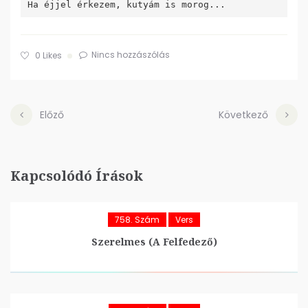
Nincs hozzászólás
0
Likes
Előző
Következő
Kapcsolódó Írások
758. Szám
Vers
Szerelmes (A Felfedező)