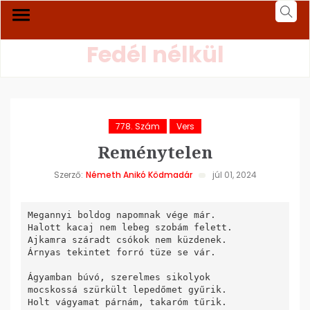
Fedél nélkül
778. Szám
Vers
Reménytelen
Szerző:
Németh Anikó Ködmadár
júl 01, 2024
Megannyi boldog napomnak vége már.

Halott kacaj nem lebeg szobám felett.

Ajkamra száradt csókok nem küzdenek.

Árnyas tekintet forró tüze se vár.

Ágyamban búvó, szerelmes sikolyok

mocskossá szürkült lepedőmet gyűrik.

Holt vágyamat párnám, takaróm tűrik.
