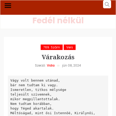
Fedél nélkül
769. Szám
Vers
Várakozás
Szerző:
Vidia
jún 08, 2024
Vágy volt bennem utánad, 

bár nem tudtam ki vagy.

Ismeretlen, titkos mélysége

teljesült szívemnek,

mikor megpillantottalak.

Nem tudtam korábban, 

hogy Téged akartalak.

Méltóságad, mint ősi Istennőé, Királynői,
