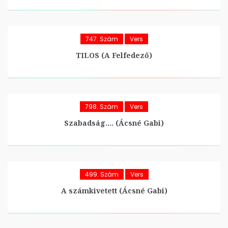
747. Szám
Vers
TILOS (A Felfedező)
798. Szám
Vers
Szabadság…. (Ácsné Gabi)
499. Szám
Vers
A számkivetett (Ácsné Gabi)