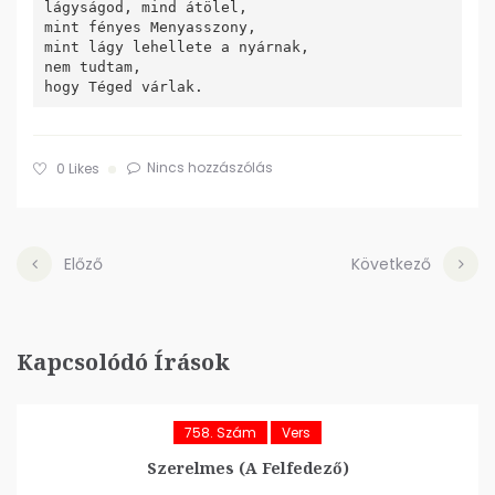
lágyságod, mind átölel,

mint fényes Menyasszony,

mint lágy lehellete a nyárnak,

nem tudtam,

Nincs hozzászólás
0
Likes
Előző
Következő
Kapcsolódó Írások
758. Szám
Vers
Szerelmes (A Felfedező)