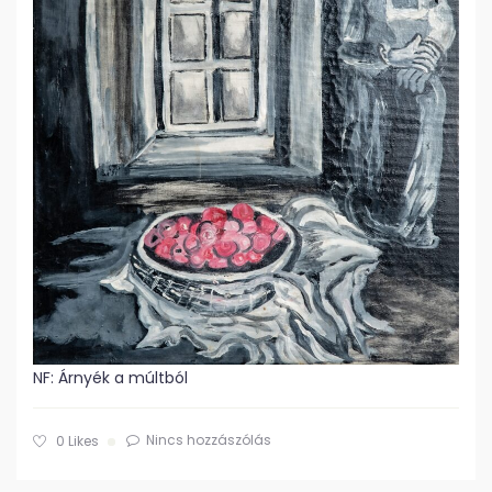
NF: Árnyék a múltból
Nincs hozzászólás
0
Likes