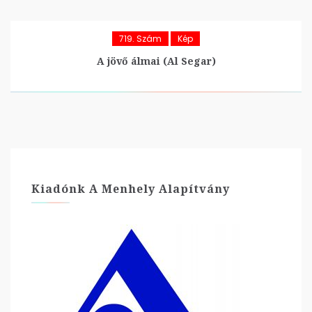
719. Szám
Kép
A jövő álmai (Al Segar)
Kiadónk A Menhely Alapítvány