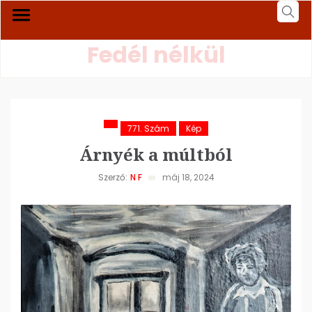
Fedél nélkül
771. Szám
Kép
Árnyék a múltból
Szerző:
N F
máj 18, 2024