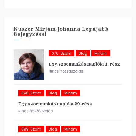
Nuszer Mirjam Johanna Legújabb
Bejegyzései
670. Szám
Blog
Mirjam
Egy szocmunkás naplója 1. rész
Nincs hozzászólás
698. Szám
Blog
Mirjam
Egy szocmunkás naplója 29. rész
Nincs hozzászólás
699. Szám
Blog
Mirjam