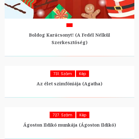
Boldog Karácsonyt! (A Fedél Nélkül
Szerkesztőség)
731. Szám
Kép
Az élet szimfóniája (Agatha)
727. Szám
Kép
Ágoston Ildikó munkája (Ágoston Ildikó)