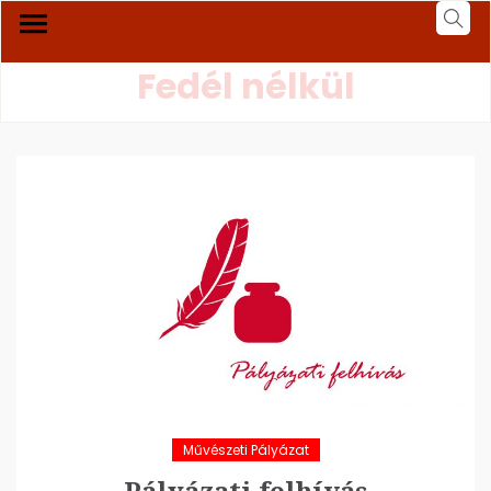
Fedél nélkül
Művészeti Pályázat
Pályázati felhívás