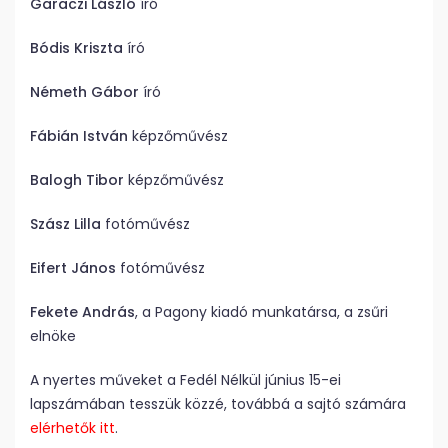
Garaczi László
író
Bódis Kriszta
író
Németh Gábor
író
Fábián István
képzőművész
Balogh Tibor
képzőművész
Szász Lilla
fotóművész
Eifert János
fotóművész
Fekete András
, a Pagony kiadó munkatársa, a zsűri
elnöke
A nyertes műveket a Fedél Nélkül június 15-ei
lapszámában tesszük közzé, továbbá a sajtó számára
elérhetők itt
.