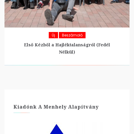
Új
Beszámoló
Első Kézből a Hajléktalanságról (Fedél
Nélkül)
Kiadónk A Menhely Alapítvány