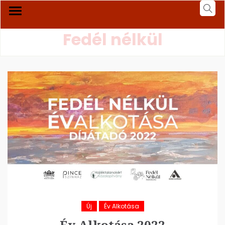
Fedél nélkül
Új
Év Alkotása
Év Alkotása 2022