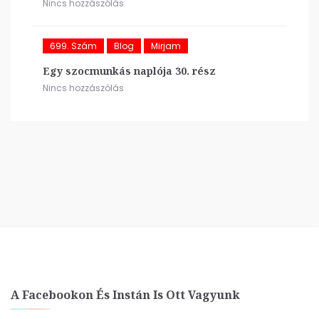
Nincs hozzászólás
699. Szám
Blog
Mirjam
Egy szocmunkás naplója 30. rész
Nincs hozzászólás
A Facebookon És Instán Is Ott Vagyunk