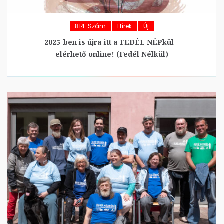
814. Szám
Hírek
Új
2025-ben is újra itt a FEDÉL NÉPkül –
elérhető online! (Fedél Nélkül)