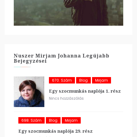
Nuszer Mirjam Johanna Legújabb
Bejegyzései
670. Szám
Blog
Mirjam
Egy szocmunkás naplója 1. rész
Nincs hozzászólás
698. Szám
Blog
Mirjam
Egy szocmunkás naplója 29. rész