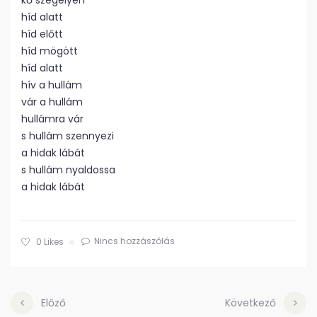
kő szegélyén
híd alatt
híd előtt
híd mögött
híd alatt
hív a hullám
vár a hullám
hullámra vár
s hullám szennyezi
a hidak lábát
s hullám nyaldossa
a hidak lábát
Nincs hozzászólás
0
Likes
Előző
Következő