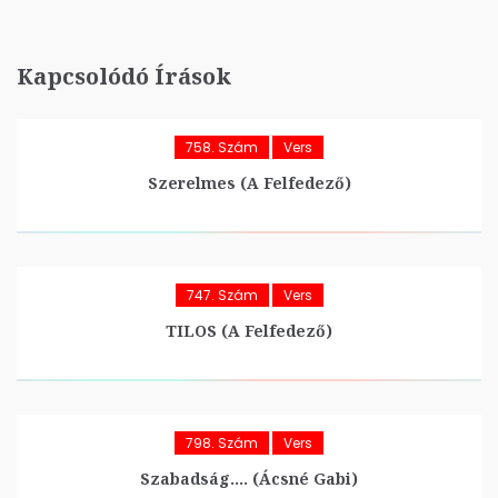
Kapcsolódó Írások
758. Szám
Vers
Szerelmes (A Felfedező)
747. Szám
Vers
TILOS (A Felfedező)
798. Szám
Vers
Szabadság…. (Ácsné Gabi)