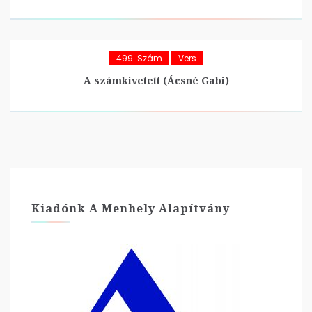
499. Szám
Vers
A számkivetett (Ácsné Gabi)
Kiadónk A Menhely Alapítvány