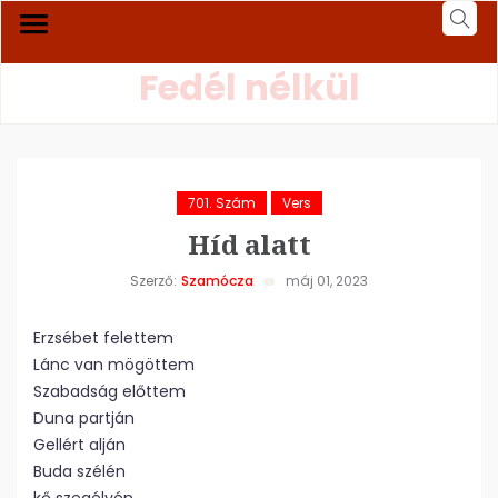
Fedél nélkül
701. Szám
Vers
Híd alatt
Szerző:
Szamócza
máj 01, 2023
Erzsébet felettem
Lánc van mögöttem
Szabadság előttem
Duna partján
Gellért alján
Buda szélén