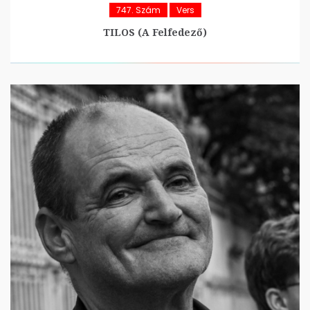
747. Szám
Vers
TILOS (A Felfedező)