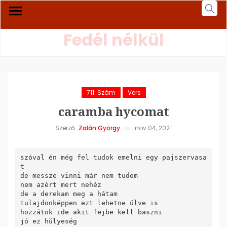
Fedél nélkül
711. Szám
Vers
caramba hycomat
Szerző:
Zalán György
nov 04, 2021
szóval én még fel tudok emelni egy pajszervasa
t 

de messze vinni már nem tudom 

nem azért mert nehéz 

de a derekam meg a hátam 

tulajdonképpen ezt lehetne ülve is 

hozzátok ide akit fejbe kell baszni 

jó ez hülyeség 
