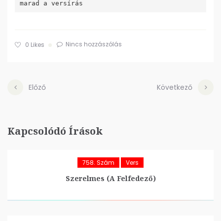
Nincs hozzászólás
0
Likes
Előző
Következő
Kapcsolódó Írások
758. Szám
Vers
Szerelmes (A Felfedező)