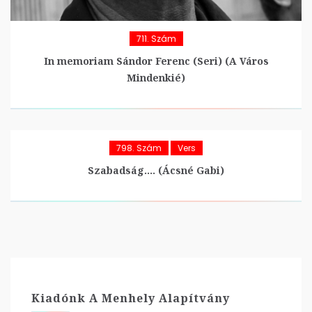
711. Szám
In memoriam Sándor Ferenc (Seri) (A Város
Mindenkié)
798. Szám
Vers
Szabadság…. (Ácsné Gabi)
Kiadónk A Menhely Alapítvány