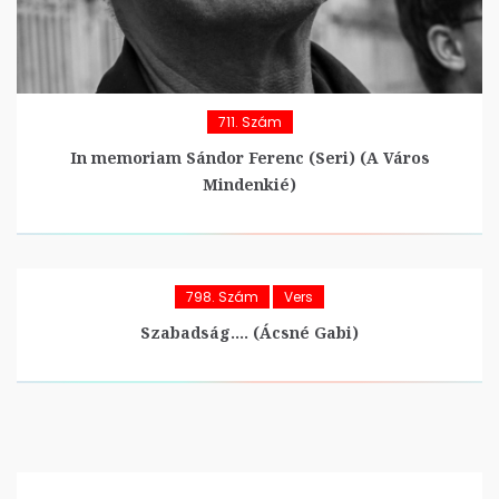
711. Szám
In memoriam Sándor Ferenc (Seri) (A Város
Mindenkié)
798. Szám
Vers
Szabadság…. (Ácsné Gabi)