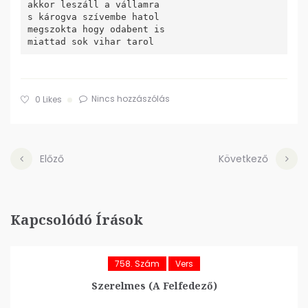
akkor leszáll a vállamra

s károgva szívembe hatol

megszokta hogy odabent is

Nincs hozzászólás
0
Likes
Előző
Következő
Kapcsolódó Írások
758. Szám
Vers
Szerelmes (A Felfedező)