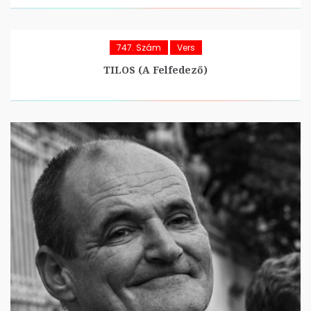
747. Szám
Vers
TILOS (A Felfedező)