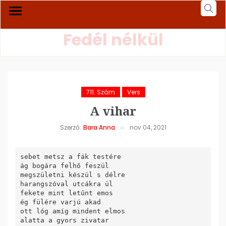
Fedél nélkül
711. Szám
Vers
A vihar
Szerző:
Bara Anna
nov 04, 2021
sebet metsz a fák testére

ág bogára felhő feszül

megszületni készül s délre

harangszóval utcákra ül

fekete mint letűnt emos

ég fülére varjú akad

ott lóg amíg mindent elmos

alatta a gyors zivatar
