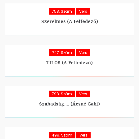
758. Szám
Vers
Szerelmes (A Felfedező)
747. Szám
Vers
TILOS (A Felfedező)
798. Szám
Vers
Szabadság…. (Ácsné Gabi)
499. Szám
Vers