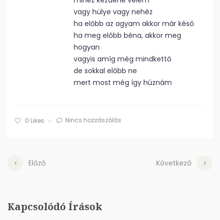
mihez kezdene velem
vagy hülye vagy nehéz
ha előbb az agyam akkor már késő
ha meg előbb béna, akkor meg
hogyan
vagyis amíg még mindkettő
de sokkal előbb ne
mert most még így húznám
Nincs hozzászólás
0
Likes
Előző
Következő
Kapcsolódó Írások