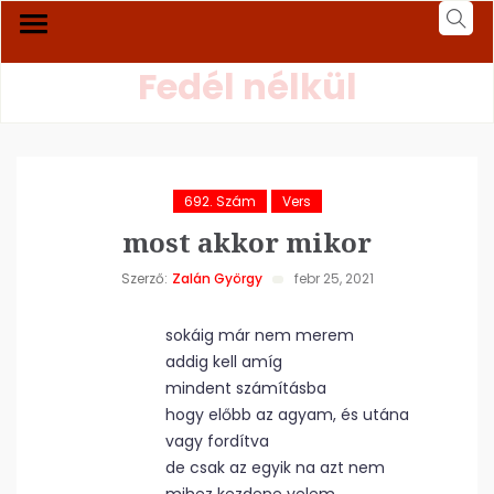
Fedél nélkül
692. Szám
Vers
most akkor mikor
Szerző:
Zalán György
febr 25, 2021
sokáig már nem merem
addig kell amíg
mindent számításba
hogy előbb az agyam, és utána
vagy fordítva
de csak az egyik na azt nem