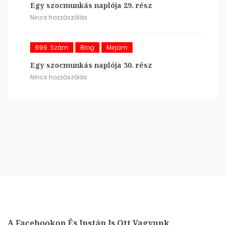
Egy szocmunkás naplója 29. rész
Nincs hozzászólás
699. Szám
Blog
Mirjam
Egy szocmunkás naplója 30. rész
Nincs hozzászólás
A Facebookon És Instán Is Ott Vagyunk