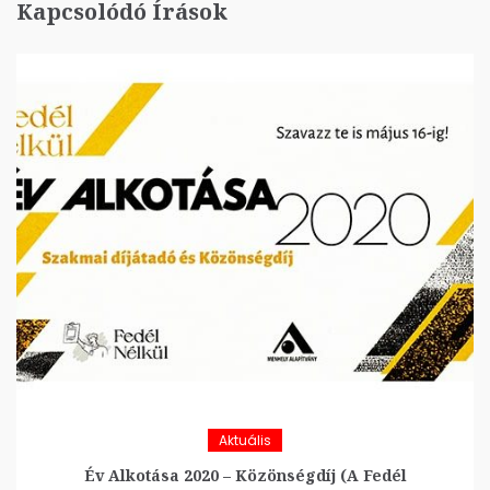
Kapcsolódó Írások
Aktuális
Év Alkotása 2020 – Közönségdíj (A Fedél