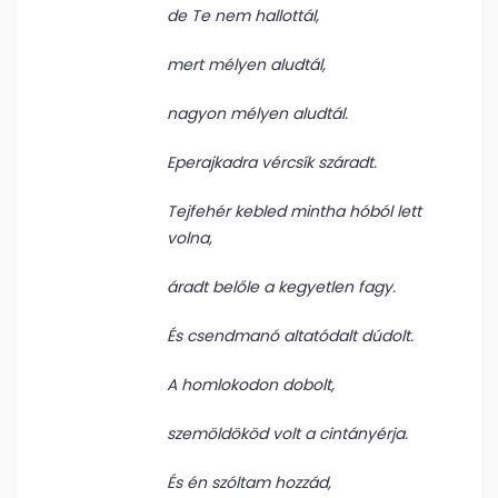
de Te nem hallottál,
mert mélyen aludtál,
nagyon mélyen aludtál.
Eperajkadra vércsík száradt.
Tejfehér kebled mintha hóból lett
volna,
áradt belőle a kegyetlen fagy.
És csendmanó altatódalt dúdolt.
A homlokodon dobolt,
szemöldököd volt a cintányérja.
És én szóltam hozzád,