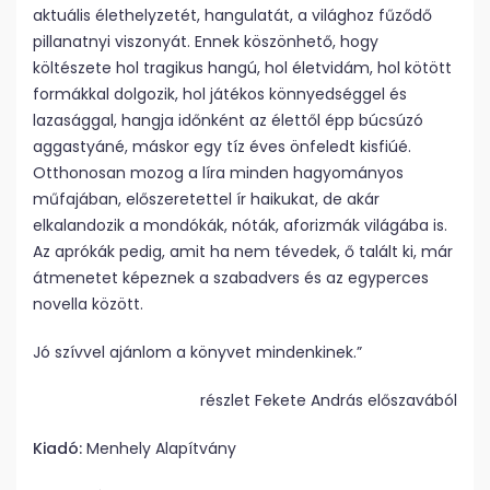
aktuális élethelyzetét, hangulatát, a világhoz fűződő
pillanatnyi viszonyát. Ennek köszönhető, hogy
költészete hol tragikus hangú, hol életvidám, hol kötött
formákkal dolgozik, hol játékos könnyedséggel és
lazasággal, hangja időnként az élettől épp búcsúzó
aggastyáné, máskor egy tíz éves önfeledt kisfiúé.
Otthonosan mozog a líra minden hagyományos
műfajában, előszeretettel ír haikukat, de akár
elkalandozik a mondókák, nóták, aforizmák világába is.
Az aprókák pedig, amit ha nem tévedek, ő talált ki, már
átmenetet képeznek a szabadvers és az egyperces
novella között.
Jó szívvel ajánlom a könyvet mindenkinek.”
részlet Fekete András előszavából
Kiadó:
Menhely Alapítvány