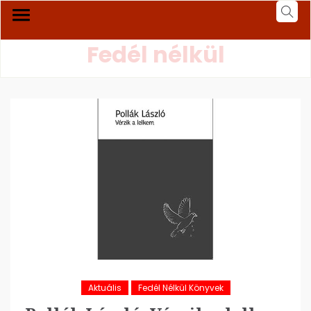
Fedél nélkül
Aktuális
Fedél Nélkül Könyvek