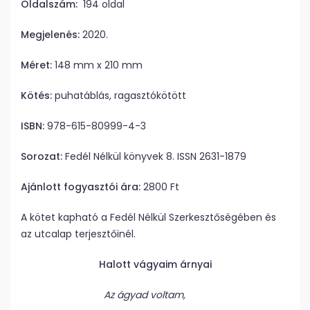
Oldalszám:
194 oldal
Megjelenés:
2020.
Méret:
148 mm x 210 mm
Kötés:
puhatáblás, ragasztókötött
ISBN:
978-615-80999-4-3
Sorozat:
Fedél Nélkül könyvek 8. ISSN 2631-1879
Ajánlott fogyasztói ára:
2800 Ft
A kötet kapható a Fedél Nélkül Szerkesztőségében és
az utcalap terjesztőinél.
Halott vágyaim árnyai
Az ágyad voltam,