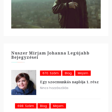
Nuszer Mirjam Johanna Legújabb
Bejegyzései
670. Szám
Blog
Mirjam
Egy szocmunkás naplója 1. rész
Nincs hozzászólás
698. Szám
Blog
Mirjam