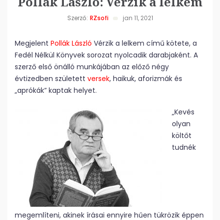
Pollák László: Vérzik a lelkem
Szerző:
RZsofi
jan 11, 2021
Megjelent
Pollák László
Vérzik a lelkem című kötete, a
Fedél Nélkül Könyvek sorozat nyolcadik darabjaként. A
szerző első önálló munkájában az előző négy
évtizedben született
versek
, haikuk, aforizmák és
„aprókák” kaptak helyet.
„Kevés
olyan
költőt
tudnék
megemlíteni, akinek írásai ennyire hűen tükrözik éppen