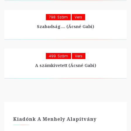
798. Szám
Vers
Szabadság…. (Ácsné Gabi)
499. Szám
Vers
A számkivetett (Ácsné Gabi)
Kiadónk A Menhely Alapítvány