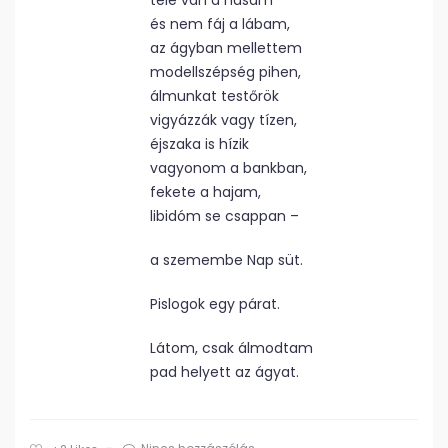
tele van a hasam
és nem fáj a lábam,
az ágyban mellettem
modellszépség pihen,
álmunkat testőrök
vigyázzák vagy tízen,
éjszaka is hízik
vagyonom a bankban,
fekete a hajam,
libidóm se csappan –
a szemembe Nap süt.
Pislogok egy párat.
Látom, csak álmodtam
pad helyett az ágyat.