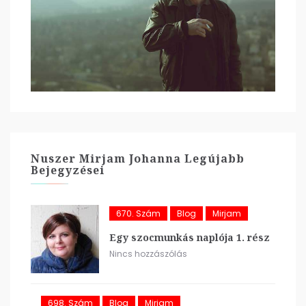
Nuszer Mirjam Johanna Legújabb
Bejegyzései
670. Szám
Blog
Mirjam
Egy szocmunkás naplója 1. rész
Nincs hozzászólás
698. Szám
Blog
Mirjam