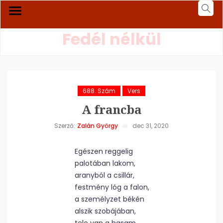
Fedél nélkül
688. Szám
Vers
A francba
Szerző:
Zalán György
dec 31, 2020
Egészen reggelig
palotában lakom,
aranyból a csillár,
festmény lóg a falon,
a személyzet békén
alszik szobájában,