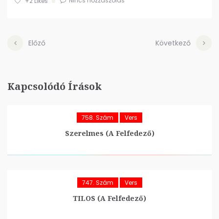
Nincs hozzászólás
+2
Likes
Előző
Következő
Kapcsolódó Írások
758. Szám
Vers
Szerelmes (A Felfedező)
747. Szám
Vers
TILOS (A Felfedező)