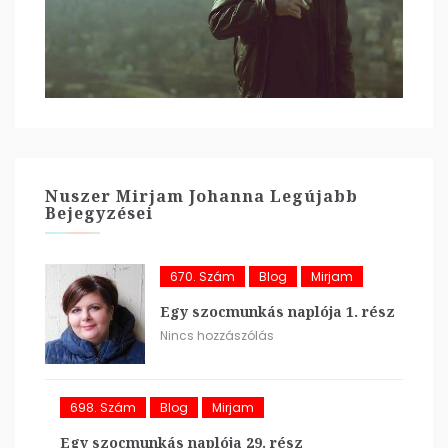
Nuszer Mirjam Johanna Legújabb
Bejegyzései
670. Szám
Blog
Mirjam
Egy szocmunkás naplója 1. rész
Nincs hozzászólás
698. Szám
Blog
Mirjam
Egy szocmunkás naplója 29. rész