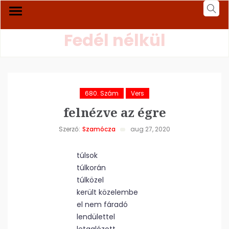
Fedél nélkül
680. Szám
Vers
felnézve az égre
Szerző:
Szamócza
aug 27, 2020
túlsok
túlkorán
túlközel
került közelembe
el nem fáradó
lendülettel