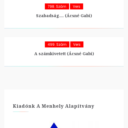
798. Szám
Vers
Szabadság…. (Ácsné Gabi)
499. Szám
Vers
A számkivetett (Ácsné Gabi)
Kiadónk A Menhely Alapítvány