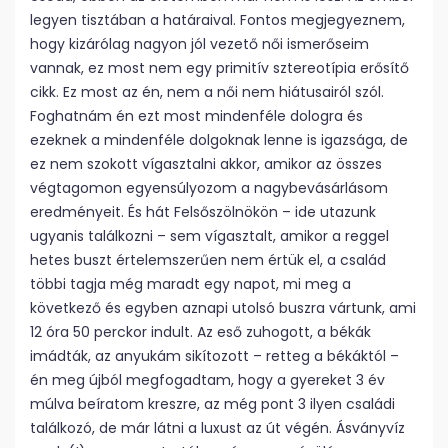
legyen tisztában a határaival. Fontos megjegyeznem,
hogy kizárólag nagyon jól vezető női ismerőseim
vannak, ez most nem egy primitív sztereotípia erősítő
cikk. Ez most az én, nem a női nem hiátusairól szól.
Foghatnám én ezt most mindenféle dologra és
ezeknek a mindenféle dolgoknak lenne is igazsága, de
ez nem szokott vígasztalni akkor, amikor az összes
végtagomon egyensúlyozom a nagybevásárlásom
eredményeit. És hát Felsőszölnökön – ide utazunk
ugyanis találkozni – sem vígasztalt, amikor a reggel
hetes buszt értelemszerűen nem értük el, a család
többi tagja még maradt egy napot, mi meg a
következő és egyben aznapi utolsó buszra vártunk, ami
12 óra 50 perckor indult. Az eső zuhogott, a békák
imádták, az anyukám sikítozott – retteg a békáktól –
én meg újból megfogadtam, hogy a gyereket 3 év
múlva beíratom kreszre, az még pont 3 ilyen családi
találkozó, de már látni a luxust az út végén. Ásványvíz