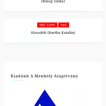
(Balog Gyula)
680. Szám
Vers
Hasadék (Bartha Katalin)
Kiadónk A Menhely Alapítvány