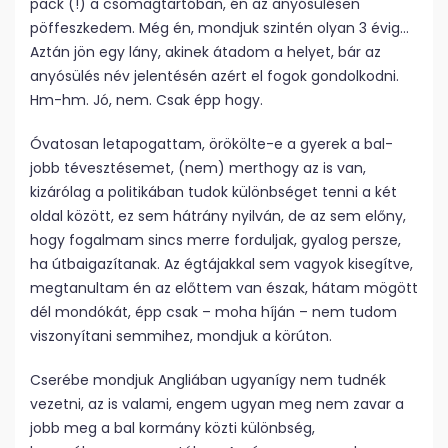
pack (!) a csomagtartóban, én az anyósülésen
pöffeszkedem. Még én, mondjuk szintén olyan 3 évig…
Aztán jön egy lány, akinek átadom a helyet, bár az
anyósülés név jelentésén azért el fogok gondolkodni.
Hm-hm. Jó, nem. Csak épp hogy.
Óvatosan letapogattam, örökölte-e a gyerek a bal-
jobb tévesztésemet, (nem) merthogy az is van,
kizárólag a politikában tudok különbséget tenni a két
oldal között, ez sem hátrány nyilván, de az sem előny,
hogy fogalmam sincs merre forduljak, gyalog persze,
ha útbaigazítanak. Az égtájakkal sem vagyok kisegítve,
megtanultam én az előttem van észak, hátam mögött
dél mondókát, épp csak – moha híján – nem tudom
viszonyítani semmihez, mondjuk a körúton.
Cserébe mondjuk Angliában ugyanígy nem tudnék
vezetni, az is valami, engem ugyan meg nem zavar a
jobb meg a bal kormány közti különbség,