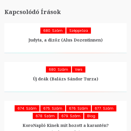
Kapcsolódó Írások
680. Szám
Széppróza
Judyta, a dizőz (Alus Dozentinnen)
680. Szám
Vers
Új deák (Balázs Sándor Turza)
674. Szám
675. Szám
676. Szám
677. Szám
678. Szám
679. Szám
Blog
KoroNapló Kinek mit hozott a karantén?