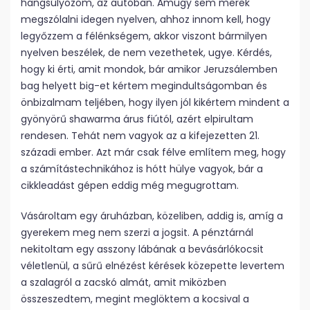
hangsúlyozom, az autóban. Amúgy sem merek
megszólalni idegen nyelven, ahhoz innom kell, hogy
legyőzzem a félénkségem, akkor viszont bármilyen
nyelven beszélek, de nem vezethetek, ugye. Kérdés,
hogy ki érti, amit mondok, bár amikor Jeruzsálemben
bag helyett big-et kértem megindultságomban és
önbizalmam teljében, hogy ilyen jól kikértem mindent a
gyönyörű shawarma árus fiútól, azért elpirultam
rendesen. Tehát nem vagyok az a kifejezetten 21.
századi ember. Azt már csak félve említem meg, hogy
a számítástechnikához is hótt hülye vagyok, bár a
cikkleadást gépen eddig még megugrottam.
Vásároltam egy áruházban, közeliben, addig is, amíg a
gyerekem meg nem szerzi a jogsit. A pénztárnál
nekitoltam egy asszony lábának a bevásárlókocsit
véletlenül, a sűrű elnézést kérések közepette levertem
a szalagról a zacskó almát, amit miközben
összeszedtem, megint meglöktem a kocsival a