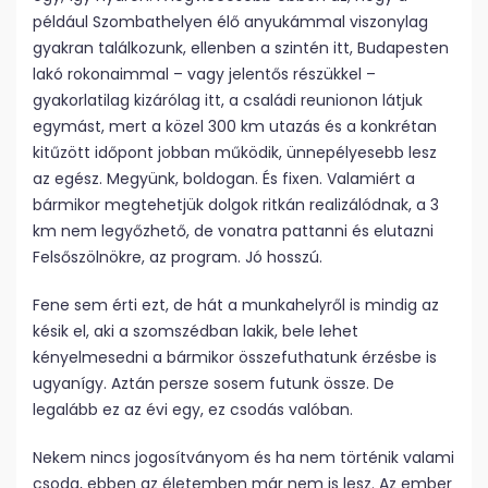
például Szombathelyen élő anyukámmal viszonylag
gyakran találkozunk, ellenben a szintén itt, Budapesten
lakó rokonaimmal – vagy jelentős részükkel –
gyakorlatilag kizárólag itt, a családi reunionon látjuk
egymást, mert a közel 300 km utazás és a konkrétan
kitűzött időpont jobban működik, ünnepélyesebb lesz
az egész. Megyünk, boldogan. És fixen. Valamiért a
bármikor megtehetjük dolgok ritkán realizálódnak, a 3
km nem legyőzhető, de vonatra pattanni és elutazni
Felsőszölnökre, az program. Jó hosszú.
Fene sem érti ezt, de hát a munkahely­ről is mindig az
késik el, aki a szomszédban lakik, bele lehet
kényelmesedni a bármikor összefuthatunk érzésbe is
ugyanígy. Aztán persze sosem futunk össze. De
legalább ez az évi egy, ez csodás valóban.
Nekem nincs jogosítványom és ha nem történik valami
csoda, ebben az életemben már nem is lesz. Az ember