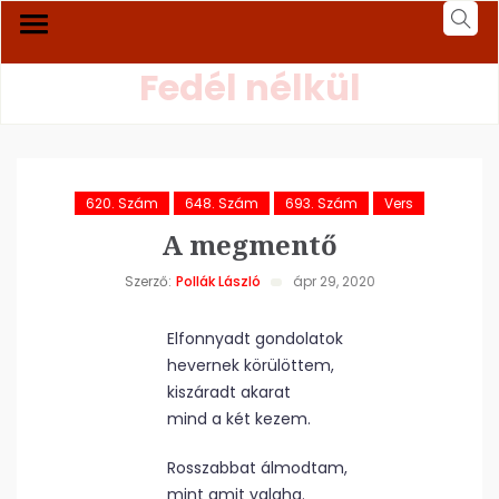
Fedél nélkül
620. Szám
648. Szám
693. Szám
Vers
A megmentő
Szerző:
Pollák László
ápr 29, 2020
Elfonnyadt gondolatok
hevernek körülöttem,
kiszáradt akarat
mind a két kezem.
Rosszabbat álmodtam,
mint amit valaha.