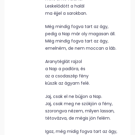
Leskelődött a halál
ma éjjel a sarokban.
Még mindig fogva tart az ágy,
pedig a Nap már oly magasan áll.
Még mindig fogva tart az ágy,
emelném, de nem moccan a láb.
Aranytéglát rajzol
a Nap a padlóra, és
az a csodaszép fény
kúszik az ágyam felé.
Jaj, csak el ne bújjon a Nap.
Jaj, csak meg ne szökjön a fény,
szorongva nézem, milyen lassan,
tétovázva, de mégis jön felém.
Igaz, még midig fogva tart az ágy,