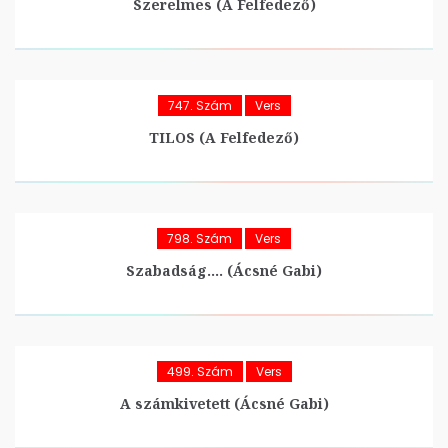
Szerelmes (A Felfedező)
747. Szám
Vers
TILOS (A Felfedező)
798. Szám
Vers
Szabadság…. (Ácsné Gabi)
499. Szám
Vers
A számkivetett (Ácsné Gabi)