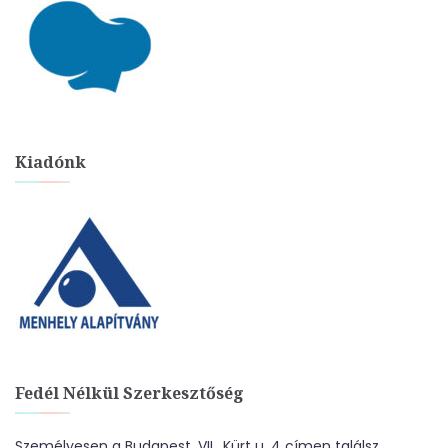
Kiadónk
Fedél Nélkül Szerkesztőség
Személyesen a Budapest, VII., Kürt u. 4 címen találsz