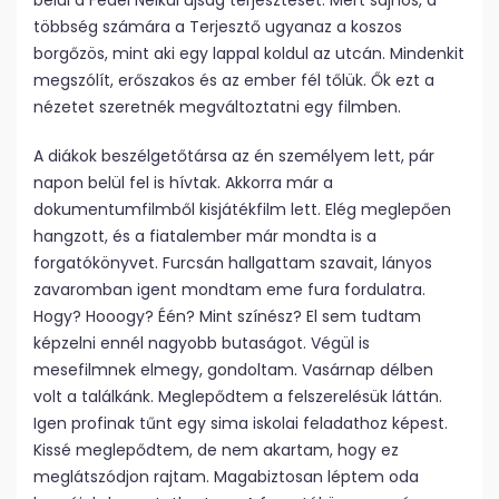
belül a Fedél Nélkül újság terjesztését. Mert sajnos, a
többség számára a Terjesztő ugyanaz a koszos
borgőzös, mint aki egy lappal koldul az utcán. Mindenkit
megszólít, erőszakos és az ember fél tőlük. Ők ezt a
nézetet szeretnék megváltoztatni egy filmben.
A diákok beszélgetőtársa az én személyem lett, pár
napon belül fel is hívtak. Akkorra már a
dokumentumfilmből kisjátékfilm lett. Elég meglepően
hangzott, és a fiatalember már mondta is a
forgatókönyvet. Furcsán hallgattam szavait, lányos
zavaromban igent mondtam eme fura fordulatra.
Hogy? Hooogy? Één? Mint színész? El sem tudtam
képzelni ennél nagyobb butaságot. Végül is
mesefilmnek elmegy, gondoltam. Vasárnap délben
volt a találkánk. Meglepődtem a felszerelésük láttán.
Igen profinak tűnt egy sima iskolai feladathoz képest.
Kissé meglepődtem, de nem akartam, hogy ez
meglátszódjon rajtam. Magabiztosan léptem oda