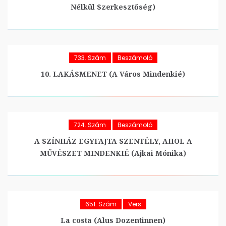
Nélkül Szerkesztőség)
733. Szám
Beszámoló
10. LAKÁSMENET (A Város Mindenkié)
724. Szám
Beszámoló
A SZÍNHÁZ EGYFAJTA SZENTÉLY, AHOL A
MŰVÉSZET MINDENKIÉ (Ajkai Mónika)
651. Szám
Vers
La costa (Alus Dozentinnen)