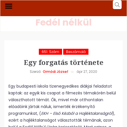
Fedél nélkül
651. Szám
Beszámoló
Egy forgatás története
Szerző:
Ormódi József
ápr 27, 2020
Egy budapesti iskola tizenegyedikes diákjai feladatot
kaptak: az egyik kis csapat a filmezés témakörén belül
választhatott témát. Ők, mivel már otthontalan
előadóink jártak náluk, ismerték érzékenyítő
programunkat, (
EKH – Első Kézből a Hajléktalanságról
),
ezért a hajléktalanságot választották témának, azon