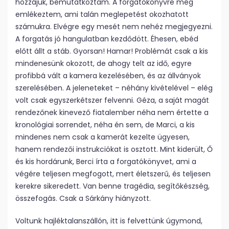
hozzájuk, bemutatkoztam. A forgatókönyvre még
emlékeztem, ami talán meglepetést okozhatott
számukra. Elvégre egy mesét nem nehéz megjegyezni.
A forgatás jó hangulatban kezdődött. Éhesen, ebéd
előtt állt a stáb. Gyorsan! Hamar! Problémát csak a kis
mindenesünk okozott, de ahogy telt az idő, egyre
profibbá vált a kamera kezelésében, és az állványok
szerelésében. A jeleneteket – néhány kivételével – elég
volt csak egyszer­kétszer felvenni. Géza, a saját magát
rendezőnek kinevező fiatalember néha nem értette a
kronológiai sorrendet, néha én sem, de Marci, a kis
mindenes nem csak a kamerát kezelte ügyesen,
hanem rendezői instrukciókat is osztott. Mint kiderült, Ő
és kis hordárunk, Berci írta a forgatókönyvet, ami a
végére teljesen megfogott, mert életszerű, és teljesen
kerekre sikeredett. Van benne tragédia, segítőkészség,
összefogás. Csak a Sárkány hiányzott.
Voltunk hajléktalanszállón, itt is felvettünk úgymond,