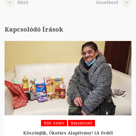
Előző
Következő
Kapcsolódó Írások
699. Szám
Beszámoló
Köszönjük, Ökotárs Alapítvány! (A Fedél