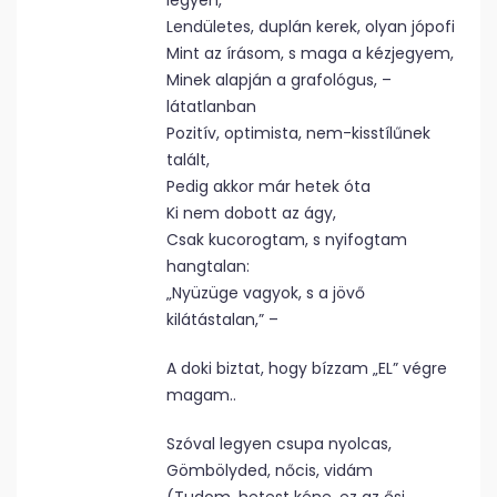
legyen,
Lendületes, duplán kerek, olyan jópofi
Mint az írásom, s maga a kézjegyem,
Minek alapján a grafológus, –
látatlanban
Pozitív, optimista, nem-kisstílűnek
talált,
Pedig akkor már hetek óta
Ki nem dobott az ágy,
Csak kucorogtam, s nyifogtam
hangtalan:
„Nyüzüge vagyok, s a jövő
kilátástalan,” –
A doki biztat, hogy bízzam „EL” végre
magam..
Szóval legyen csupa nyolcas,
Gömbölyded, nőcis, vidám