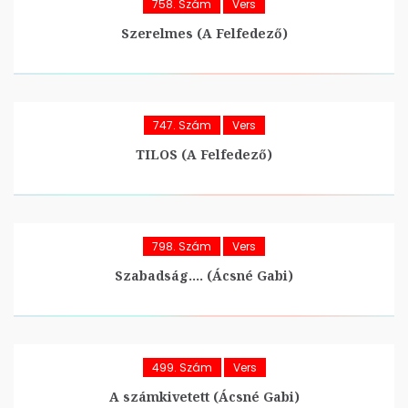
758. Szám
Vers
Szerelmes (A Felfedező)
747. Szám
Vers
TILOS (A Felfedező)
798. Szám
Vers
Szabadság…. (Ácsné Gabi)
499. Szám
Vers
A számkivetett (Ácsné Gabi)