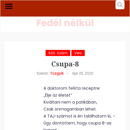
Fedél nélkül
625. Szám
Vers
Csupa-8
Szerző:
Tűzgyík
ápr 25, 2020
A doktorom felírta receptre:
„Élje az életet”
Kiváltani nem a patikában,
Csak önmagamban lehet.
A TAJ-számot is én találhatom ki, –
Úgy döntöttem, hogy csupa 8-as