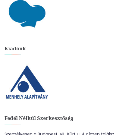
Kiadónk
Fedél Nélkül Szerkesztőség
Személyesen a Budapest, VII., Kürt u. 4 címen találsz