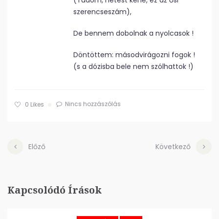
(Tudom, hetest kéne, ez az ősi
szerencseszám),
De bennem dobolnak a nyolcasok !
Döntöttem: másodvirágozni fogok !
(s a dózisba bele nem szólhattok !)
Nincs hozzászólás
0
Likes
Előző
Következő
Kapcsolódó Írások