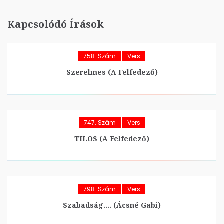
Kapcsolódó Írások
758. Szám
Vers
Szerelmes (A Felfedező)
747. Szám
Vers
TILOS (A Felfedező)
798. Szám
Vers
Szabadság…. (Ácsné Gabi)