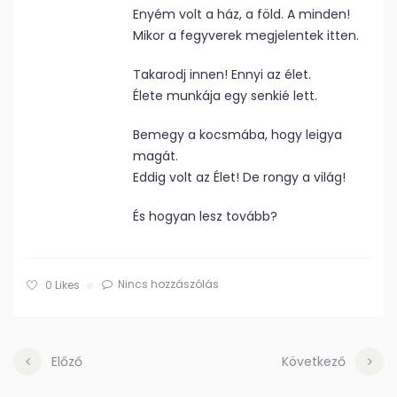
Enyém volt a ház, a föld. A minden!
Mikor a fegyverek megjelentek itten.
Takarodj innen! Ennyi az élet.
Élete munkája egy senkié lett.
Bemegy a kocsmába, hogy leigya
magát.
Eddig volt az Élet! De rongy a világ!
És hogyan lesz tovább?
Nincs hozzászólás
0
Likes
Előző
Következő