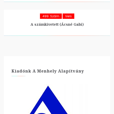
499. Szám
Vers
A számkivetett (Ácsné Gabi)
Kiadónk A Menhely Alapítvány