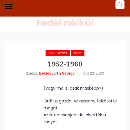
Fedél nélkül
627. Szám
Vers
1952-1960
Szerző:
Békési Jurth György
ápr 23, 2020
(vagy ma is, csak másképp?)
Ordít a gazda. Az asszony felkötötte
magát!
Az Isten csapjon ide, elvették a
tanyát.