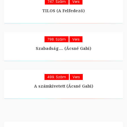
747. Szám
Vers
TILOS (A Felfedező)
798. Szám
Vers
Szabadság…. (Ácsné Gabi)
499. Szám
Vers
A számkivetett (Ácsné Gabi)