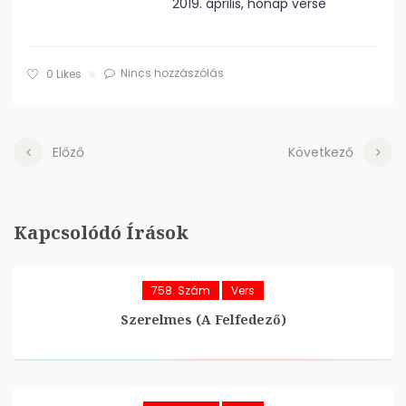
2019. április, hónap verse
Nincs hozzászólás
0
Likes
Előző
Következő
Kapcsolódó Írások
758. Szám
Vers
Szerelmes (A Felfedező)