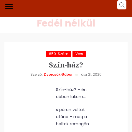
Fedél nélkül
650. Szám
Vers
Szín-ház?
Szerző:
Dvorcsák Gábor
ápr 21, 2020
Szín-ház? – én
abban lakom…
s páran voltak
utána – meg a
holtak remegőn