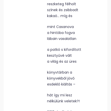
reszketeg félholt
színek és zsibbadt
kakaó… míg és
mint Casanova
a hintóba fogva
lábain vasalatlan
a patkó s kifordított
kesztyűvé vált
a világ és az üres
könyvtárban a
könyvekből jövő
esdeklő kiáltás –
hát így mi lesz
nélkülünk veletek?!