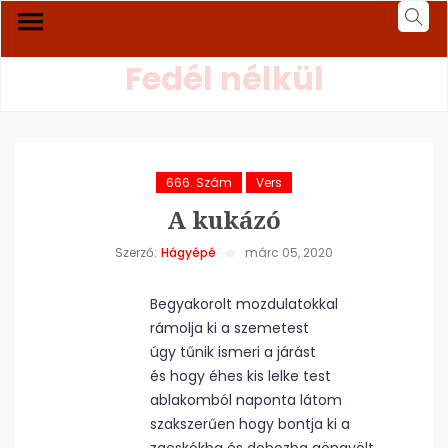
Fedél nélkül
666. Szám
Vers
A kukázó
Szerző:
Hágyépé
márc 05, 2020
Begyakorolt mozdulatokkal
rámolja ki a szemetest
úgy tűnik ismeri a járást
és hogy éhes kis lelke test
ablakomból naponta látom
szakszerűen hogy bontja ki a