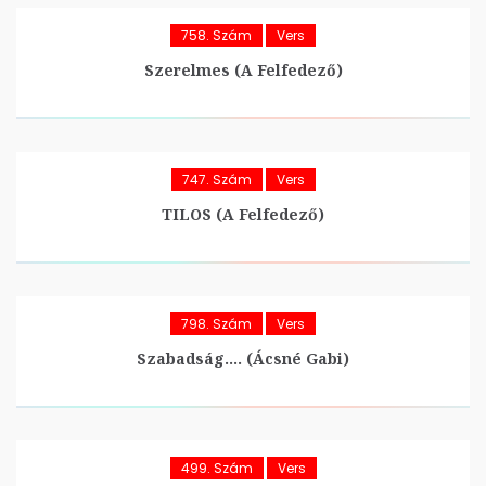
758. Szám
Vers
Szerelmes (A Felfedező)
747. Szám
Vers
TILOS (A Felfedező)
798. Szám
Vers
Szabadság…. (Ácsné Gabi)
499. Szám
Vers