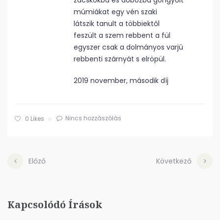
zacskókba és dobozba göngyölt
múmiákat egy vén szaki
látszik tanult a többiektől
feszült a szem rebbent a fül
egyszer csak a dolmányos varjú
rebbenti szárnyát s elröpül.
2019 november, második díj
Nincs hozzászólás
0
Likes
Előző
Következő
Kapcsolódó Írások