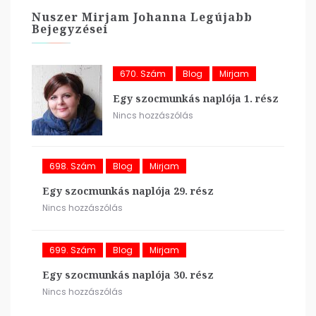
Nuszer Mirjam Johanna Legújabb
Bejegyzései
670. Szám
Blog
Mirjam
Egy szocmunkás naplója 1. rész
Nincs hozzászólás
698. Szám
Blog
Mirjam
Egy szocmunkás naplója 29. rész
Nincs hozzászólás
699. Szám
Blog
Mirjam
Egy szocmunkás naplója 30. rész
Nincs hozzászólás