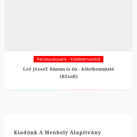
Rendezvényeink - Kötetbemutatók
Leé József: Bánom is én – kötetbemutató
(RZsofi)
Kiadónk A Menhely Alapítvány