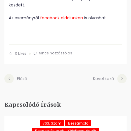
kezdett.
Az eseményről
facebook oldalunkon
is olvashat.
Nincs hozzászólás
0
Likes
Előző
Következő
Kapcsolódó Írások
763. Szám
Beszámoló
Rendezvényeink - Kötetbemutatók