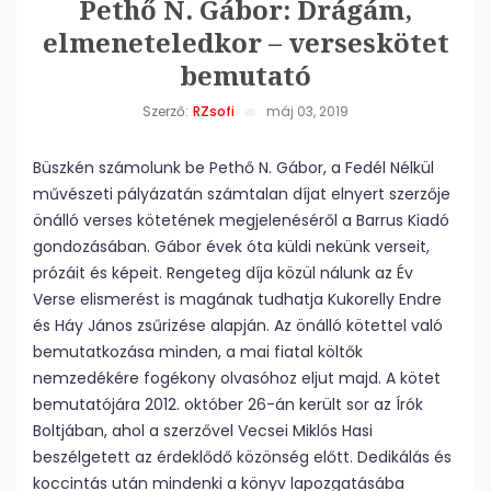
Pethő N. Gábor: Drágám,
elmeneteledkor – verseskötet
bemutató
Szerző:
RZsofi
máj 03, 2019
Büszkén számolunk be Pethő N. Gábor, a Fedél Nélkül
művészeti pályázatán számtalan díjat elnyert szerzője
önálló verses kötetének megjelenéséről a Barrus Kiadó
gondozásában.
Gábor évek óta küldi nekünk verseit,
prózáit és képeit. Rengeteg díja közül nálunk az Év
Verse elismerést is magának tudhatja Kukorelly Endre
és Háy János zsűrizése alapján. Az önálló kötettel való
bemutatkozása minden, a mai fiatal költők
nemzedékére fogékony olvasóhoz eljut majd. A kötet
bemutatójára 2012. október 26-án került sor az Írók
Boltjában, ahol a szerzővel Vecsei Miklós Hasi
beszélgetett az érdeklődő közönség előtt. Dedikálás és
koccintás után mindenki a könyv lapozgatásába