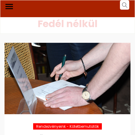
Fedél nélkül
Rendezvényeink - Kötetbemutatók