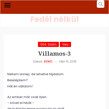
Fedél nélkül
554. Szám
Vers
Villamos-3
Szerző:
KOKO
febr 10, 2018
Nekem ünnep, de lehetne fájdalom.
Beleléptem?
Hát én vállalom!
Az ember már csak ilyen
– követ el hibát –
de butaság lenne nyomozni az okát.