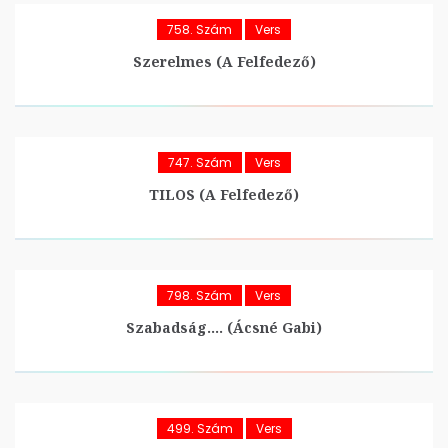
758. Szám
Vers
Szerelmes (A Felfedező)
747. Szám
Vers
TILOS (A Felfedező)
798. Szám
Vers
Szabadság…. (Ácsné Gabi)
499. Szám
Vers