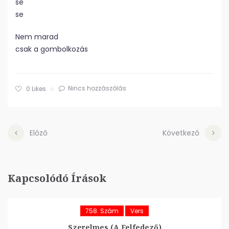
se
se
Nem marad
csak a gombolkozás
Nincs hozzászólás
0
Likes
Előző
Következő
Kapcsolódó Írások
758. Szám
Vers
Szerelmes (A Felfedező)