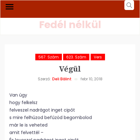
Fedél nélkül
567. Szám
623. Szám
Vers
Végül
Szerző:
Deli Bálint
febr 10, 2018
Van úgy
hogy felkelsz
felveszel nadrágot inget cipőt
s mire felhúzod befűzöd begombolod
már le is veheted
amit felvettél –