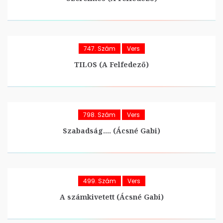
747. Szám
Vers
TILOS (A Felfedező)
798. Szám
Vers
Szabadság…. (Ácsné Gabi)
499. Szám
Vers
A számkivetett (Ácsné Gabi)