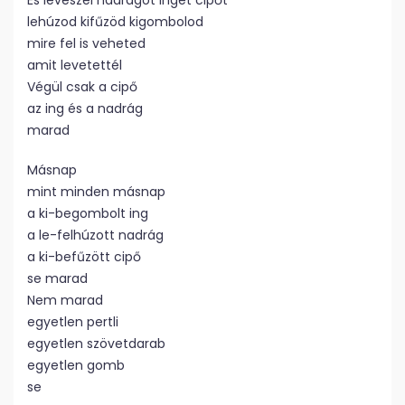
És leveszel nadrágot inget cipőt
lehúzod kifűzöd kigombolod
mire fel is veheted
amit levetettél
Végül csak a cipő
az ing és a nadrág
marad
Másnap
mint minden másnap
a ki-begombolt ing
a le-felhúzott nadrág
a ki-befűzött cipő
se marad
Nem marad
egyetlen pertli
egyetlen szövetdarab
egyetlen gomb
se