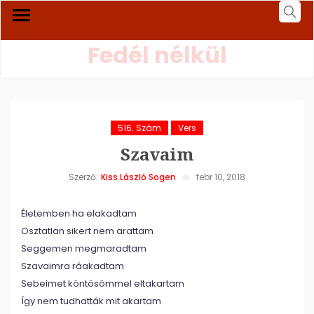
Fedél nélkül
516. Szám
Vers
Szavaim
Szerző:
Kiss László Sogen
febr 10, 2018
Életemben ha elakadtam
Osztatlan sikert nem arattam
Seggemen megmaradtam
Szavaimra ráakadtam
Sebeimet köntösömmel eltakartam
Így nem tudhatták mit akartam