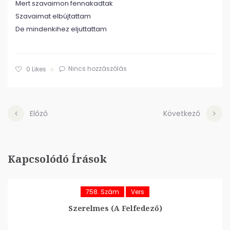
Mert szavaimon fennakadtak
Szavaimat elbújtattam
De mindenkihez eljuttattam
Nincs hozzászólás
0
Likes
Előző
Következő
Kapcsolódó Írások
758. Szám
Vers
Szerelmes (A Felfedező)