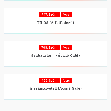
747. Szám
Vers
TILOS (A Felfedező)
798. Szám
Vers
Szabadság…. (Ácsné Gabi)
499. Szám
Vers
A számkivetett (Ácsné Gabi)