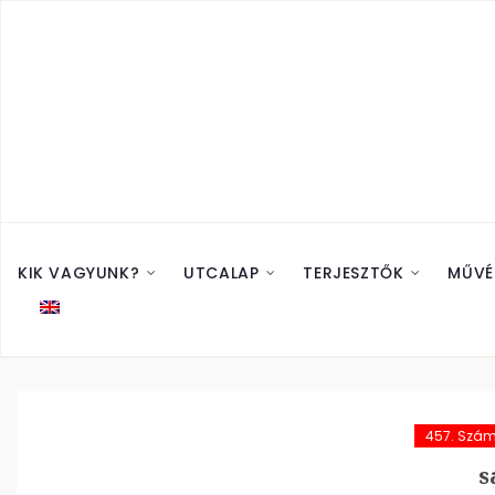
KIK VAGYUNK?
UTCALAP
TERJESZTŐK
MŰVÉ
457. Szá
s