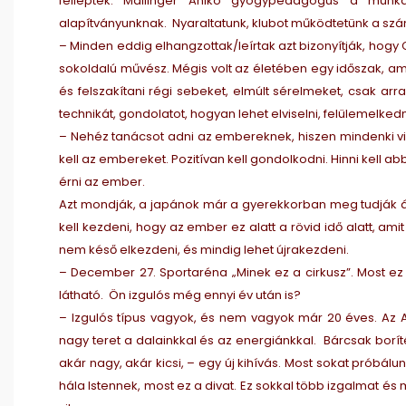
felléptek. Mailinger Anikó gyógypedagógus a munk
alapítványunknak. Nyaraltatunk, klubot működtetünk a szá
– Minden eddig elhangzottak/leírtak azt bizonyítják, hogy
sokoldalú művész. Mégis volt az életében egy időszak, am
és felszakítani régi sebeket, elmúlt sérelmeket, csak a
technikát, gondolatot, hogyan lehet elviselni, felülemelk
– Nehéz tanácsot adni az embereknek, hiszen mindenki vise
kell az embereket. Pozitívan kell gondolkodni. Hinni kell abb
érni az ember.
Azt mondják, a japánok már a gyerekkorban meg tudják álla
kell kezdeni, hogy az ember ez alatt a rövid idő alatt, amit 
nem késő elkezdeni, és mindig lehet újrakezdeni.
– December 27. Sportaréna „Minek ez a cirkusz”. Most ez f
látható. Ön izgulós még ennyi év után is?
– Izgulós típus vagyok, és nem vagyok már 20 éves. Az 
nagy teret a dalainkkal és az energiánkkal. Bárcsak boríté
akár nagy, akár kicsi, – egy új kihívás. Most sokat próbál
hála Istennek, most ez a divat. Ez sokkal több izgalmat 