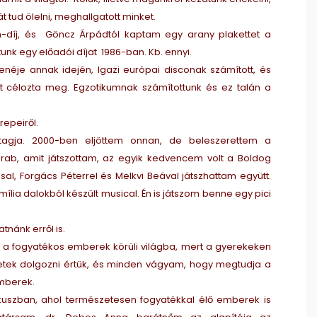
t tud ölelni, meghallgatott minket.
n-díj, és Göncz Árpádtól kaptam egy arany plakettet a
k egy előadói díjat 1986-ban. Kb. ennyi.
enéje annak idején, Igazi európai disconak számított, és
ket célozta meg. Egzotikumnak számítottunk és ez talán a
repeiről.
gja. 2000-ben eljöttem onnan, de beleszerettem a
rab, amit játszottam, az egyik kedvencem volt a Boldog
l, Forgács Péterrel és Melkvi Beával játszhattam együtt.
ia dalokból készült musical. Én is játszom benne egy pici
tnánk erről is.
m a fogyatékos emberek körüli világba, mert a gyerekeken
tek dolgozni értük, és minden vágyam, hogy megtudja a
emberek.
kuszban, ahol természetesen fogyatékkal élő emberek is