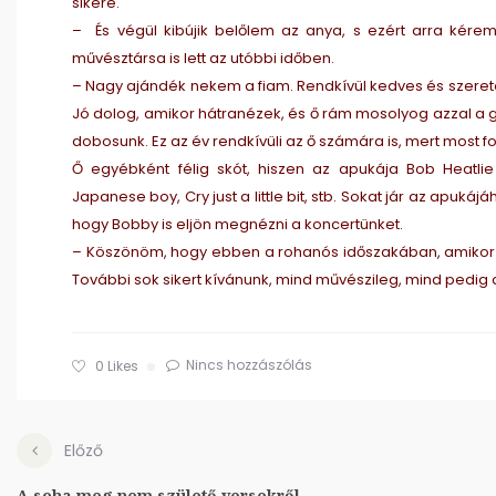
sikere.
– És végül kibújik belőlem az anya, s ezért arra kére
művésztársa is lett az utóbbi időben.
– Nagy ajándék nekem a fiam. Rendkívül kedves és szerete
Jó dolog, amikor hátranézek, és ő rám mosolyog azzal a 
dobosunk. Ez az év rendkívüli az ő számára is, mert most fo
Ő egyébként félig skót, hiszen az apukája Bob Heatlie 
Japanese boy, Cry just a little bit, stb. Sokat jár az apukáj
hogy Bobby is eljön megnézni a koncertünket.
– Köszönöm, hogy ebben a rohanós időszakában, amikor min
További sok sikert kívánunk, mind művészileg, mind pedi
Nincs hozzászólás
0
Likes
Előző
A soha meg nem születő versekről