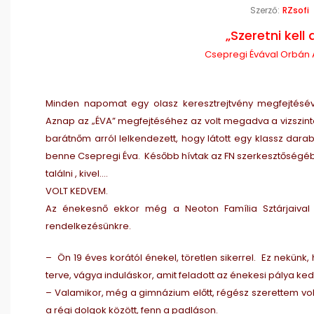
Szerző:
RZsofi
„Szeretni kell
Csepregi Évával Orbán An
Minden napomat egy olasz keresztrejtvény megfejtésé
Aznap az „ÉVA” megfejtéséhez az volt megadva a vizszint
barátnőm arról lelkendezett, hogy látott egy klassz darab
benne Csepregi Éva. Később hívtak az FN szerkesztőségéből
találni , kivel….
VOLT KEDVEM.
Az énekesnő ekkor még a Neoton Família Sztárjaival m
rendelkezésünkre.
– Ön 19 éves korától énekel, töretlen sikerrel. Ez nekünk,
terve, vágya induláskor, amit feladott az énekesi pálya ke
– Valamikor, még a gimnázium előtt, régész szerettem vol
a régi dolgok között, fenn a padláson.