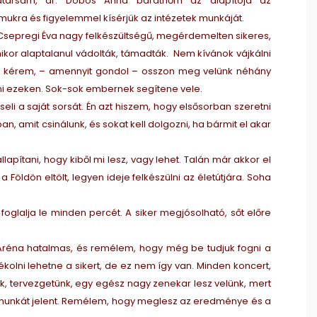
atársam, dr. Dobos Anna barátnőm az alapítója az
mukra és figyelemmel kísérjük az intézetek munkáját.
 Csepregi Éva nagy felkészültségű, megérdemelten sikeres,
ikor alaptalanul vádolták, támadták. Nem kívánok vájkálni
rra kérem, – amennyit gondol – osszon meg velünk néhány
edni ezeken. Sok-sok embernek segítene vele.
li a saját sorsát. Én azt hiszem, hogy elsősorban szeretni
an, amit csinálunk, és sokat kell dolgozni, ha bármit el akar
pítani, hogy kiből mi lesz, vagy lehet. Talán már akkor el
a Földön eltölt, legyen ideje felkészülni az életútjára. Soha
oglalja le minden percét. A siker megjósolható, sőt előre
Aréna hatalmas, és remélem, hogy még be tudjuk fogni a
kolni lehetne a sikert, de ez nem így van. Minden koncert,
unk, tervezgetünk, egy egész nagy zenekar lesz velünk, mert
és munkát jelent. Remélem, hogy meglesz az eredménye és a