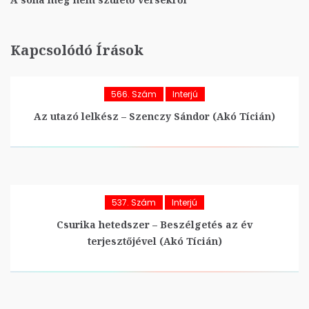
Kapcsolódó Írások
566. Szám
Interjú
Az utazó lelkész – Szenczy Sándor (Akó Tícián)
537. Szám
Interjú
Csurika hetedszer – Beszélgetés az év
terjesztőjével (Akó Tícián)