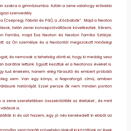
atin szakra a gimnáziumba. Aztán a zene valahogy erősebb
 igazi szenvedély.
a (Csepregi, Fábián és Pál), a „Kócbabák”. Majd a Neoton
lások, talán zenei koncepcióváltások következtek. Kérem,
 Família, majd Éva Neoton és Neoton Família Sztárjai.
ott: az Ön személye és a Neotontól megszokott minőségi
togat, és nemcsak a tehetség dönti el, hogy ki meddig vesz
n barátok lettünk. Együtt kezdtük el a Neotonos éveket is.
hogy tud énekelni, hanem elég fárasztó és embert próbáló
elkileg sem. Van egy könyv, a Napraforgó című, amiben
álásunk históriáját. Ezzel persze ők nem minden ponton
iúk a zene szeretetében összekötötték az életüket , és mint
 válások is.
álták ki és azt hiszem, egy jó név kerekedett ki ebből az
onyítja, igazi baráti szövetség alakult ki közöttünk az évek