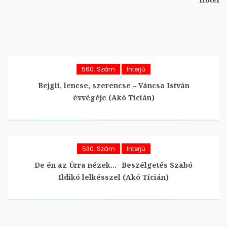
560. Szám
Interjú
Bejgli, lencse, szerencse – Váncsa István
évvégéje (Akó Tícián)
530. Szám
Interjú
De én az Úrra nézek…- Beszélgetés Szabó
Ildikó lelkésszel (Akó Tícián)