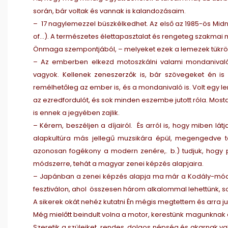
során, bár voltak és vannak is kalandozásaim.
– 17 nagylemezzel büszkélkedhet. Az első az 1985-ös Midnig
of…). A természetes élettapasztalat és rengeteg szakmai m
Önmaga szempontjából, – melyeket ezek a lemezek tükr
– Az emberben elkezd motoszkálni valami mondanivalóf
vagyok. Kellenek zeneszerzők is, bár szövegeket én is 
remélhetőleg az ember is, és a mondanivaló is. Volt egy le
az ezredfordulót, és sok minden eszembe jutott róla. Most
is ennek a jegyében zajlik.
– Kérem, beszéljen a díjairól. És arról is, hogy miben lát
alapkultúra más jellegű muzsikára épül, megengedve te
azonosan fogékony a modern zenére,. b.) tudjuk, hogy 
módszerre, tehát a magyar zenei képzés alapjaira.
– Japánban a zenei képzés alapja ma már a Kodály-módsz
fesztiválon, ahol összesen három alkalommal lehettünk, s
A sikerek okát nehéz kutatni Én mégis megtettem és arra jut
Még mielőtt beindult volna a motor, kerestünk magunknak 
Szeretik a szüleiket, rendes, dolgos népség és akarnak vala