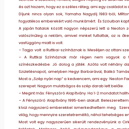
és azt hiszem, hogy ez a széles réteg, ami egy családot is á
Díjunk nincs olyan sok, Yamaha Nagydíj 1983-ból, MRto
fogyatékos emberekért való munkámért. És Szöulban kaptun
A japán fiatalok között nagyon népszerű lett a Neoton z
valószínűleg a reklám, amivel minket futtattak, az is ő
vasfüggöny miatt is volt.
– Tagja volt a Ruttkai-színháznak is. Meséljen az ottani sze
– A Ruttkai Színháznak már régen nem vagyok a ta
színészkedésbe. Jó dolog a játék. Azóta volt néhány da
Születésnapot, amelyben Hegyi Barbarával, Balikó Tamássa
Most a „Szép nyári nap” a kedvencem, ami egy Neoton Famíl
szerepet. Nagyon mulatságos és szép darab lett belőle.
– Megint más: Fényszóró Alapítvány. Ha 1-2 mondatot hallha
– A Fényszóró Alapítvány 1995-ben alakult. Beleszerette
kívül nagyszerű emberekkel ismerkedhettem meg. Szere
világ, hogy mennyire szeretetreméltó, néhol tehetséges 
Most volt egy nagyszerűen sikerült rendezvényünk a Cir