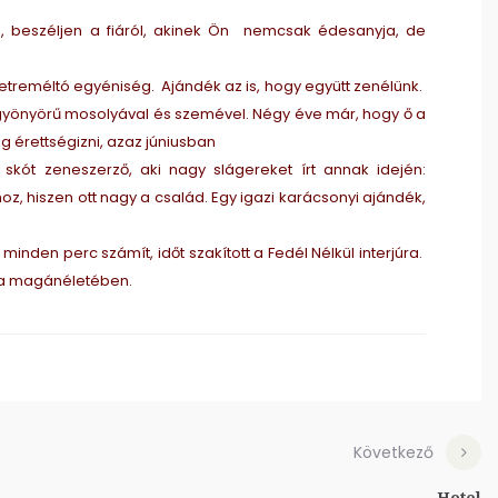
m, beszéljen a fiáról, akinek Ön nemcsak édesanyja, de
treméltó egyéniség. Ajándék az is, hogy együtt zenélünk.
gyönyörű mosolyával és szemével. Négy éve már, hogy ő a
g érettségizni, azaz júniusban
skót zeneszerző, aki nagy slágereket írt annak idején:
ához, hiszen ott nagy a család. Egy igazi karácsonyi ajándék,
den perc számít, időt szakított a Fedél Nélkül interjúra.
g a magánéletében.
Következő
Hotel