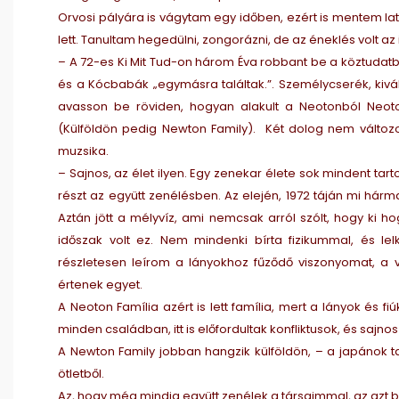
Orvosi pályára is vágytam egy időben, ezért is mentem l
lett. Tanultam hegedülni, zongorázni, de az éneklés volt az
– A 72-es Ki Mit Tud-on három Éva robbant be a köztudatb
és a Kócbabák „egymásra találtak.”. Személycserék, kivá
avasson be röviden, hogyan alakult a Neotonból Neoton
(Külföldön pedig Newton Family). Két dolog nem változ
muzsika.
– Sajnos, az élet ilyen. Egy zenekar élete sok mindent tar
részt az együtt zenélésben. Az elején, 1972 táján mi hárma
Aztán jött a mélyvíz, ami nemcsak arról szólt, hogy ki 
időszak volt ez. Nem mindenki bírta fizikummal, és l
részletesen leírom a lányokhoz fűződő viszonyomat, a v
értenek egyet.
A Neoton Família azért is lett família, mert a lányok és f
minden családban, itt is előfordultak konfliktusok, és sajnos
A Newton Family jobban hangzik külföldön, – a japánok tal
ötletből.
Az, hogy még mindig együtt zenélek a társaimmal, az azt biz