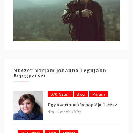
Nuszer Mirjam Johanna Legújabb
Bejegyzései
670. Szám
Blog
Mirjam
Egy szocmunkás naplója 1. rész
Nincs hozzászólás