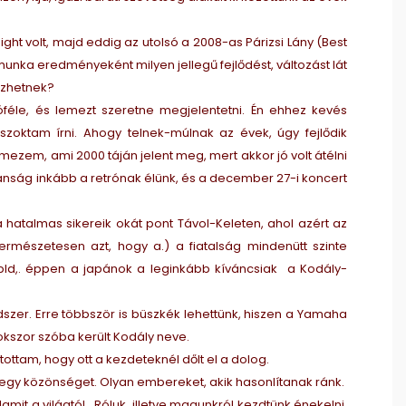
ht volt, majd eddig az utolsó a 2008-as Párizsi Lány (Best
unka eredményeként milyen jellegű fejlődést, változást lát
özhetnek?
éle, és lemezt szeretne megjelentetni. Én ehhez kevés
szoktam írni. Ahogy telnek-múlnak az évek, úgy fejlődik
mezem, ami 2000 táján jelent meg, mert akkor jó volt átélni
anság inkább a retrónak élünk, és a december 27-i koncert
ja hatalmas sikereik okát pont Távol-Keleten, ahol azért az
rmészetesen azt, hogy a.) a fiatalság mindenütt szinte
pld,. éppen a japánok a leginkább kíváncsiak a Kodály-
er. Erre többször is büszkék lehettünk, hiszen a Yamaha
okszor szóba került Kodály neve.
ottam, hogy ott a kezdeteknél dőlt el a dolog.
egy közönséget. Olyan embereket, akik hasonlítanak ránk.
mit a világtól. Róluk, illetve magunkról kezdtünk énekelni,