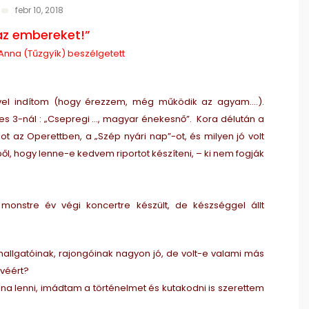
febr 10, 2018
 az embereket!”
na (Tűzgyík) beszélgetett
vel indítom (hogy érezzem, még működik az agyam….).
es 3-nál : „Csepregi …, magyar énekesnő”. Kora délután a
ot az Operettben, a „Szép nyári nap”-ot, és milyen jó volt
, hogy lenne-e kedvem riportot készíteni, – ki nem fogják
onstre év végi koncertre készült, de készséggel állt
 hallgatóinak, rajongóinak nagyon jó, de volt-e valami más
dvéért?
na lenni, imádtam a történelmet és kutakodni is szerettem