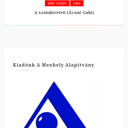
499. Szám
Vers
A számkivetett (Ácsné Gabi)
Kiadónk A Menhely Alapítvány