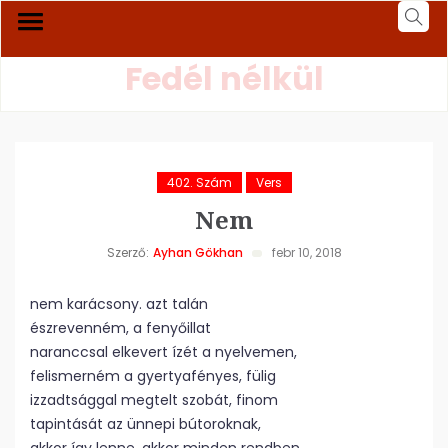
Fedél nélkül
402. Szám
Vers
Nem
Szerző:
Ayhan Gökhan
febr 10, 2018
nem karácsony. azt talán
észrevenném, a fenyőillat
naranccsal elkevert ízét a nyelvemen,
felismerném a gyertyafényes, fülig
izzadtsággal megtelt szobát, finom
tapintását az ünnepi bútoroknak,