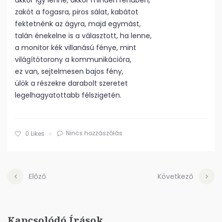
akkor így lenne, akkor minden rendben,
zakót a fogasra, piros sálat, kabátot
fektetnénk az ágyra, majd egymást,
talán énekelne is a választott, ha lenne,
a monitor kék villanású fénye, mint
világítótorony a kommunikációra,
ez van, sejtelmesen bajos fény,
ülök a részekre darabolt szeretet
legelhagyatottabb félszigetén.
Nincs hozzászólás
0
Likes
Előző
Következő
Kapcsolódó Írások