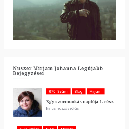
Nuszer Mirjam Johanna Legújabb
Bejegyzései
670. Szám
Blog
Mirjam
Egy szocmunkás naplója 1. rész
Nincs hozzászólás