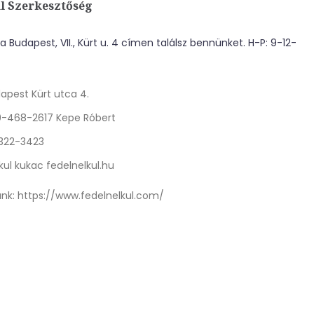
l Szerkesztőség
 Budapest, VII., Kürt u. 4 címen találsz bennünket. H-P: 9-12-
apest Kürt utca 4.
0-468-2617 Kepe Róbert
 322-3423
kul kukac fedelnelkul.hu
nk:
https://www.fedelnelkul.com/