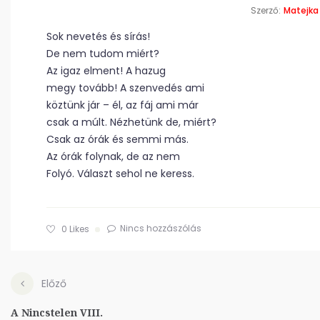
Szerző:
Matejka
Sok nevetés és sírás!
De nem tudom miért?
Az igaz elment! A hazug
megy tovább! A szenvedés ami
köztünk jár – él, az fáj ami már
csak a múlt. Nézhetünk de, miért?
Csak az órák és semmi más.
Az órák folynak, de az nem
Folyó. Választ sehol ne keress.
Nincs hozzászólás
0
Likes
Előző
A Nincstelen VIII.