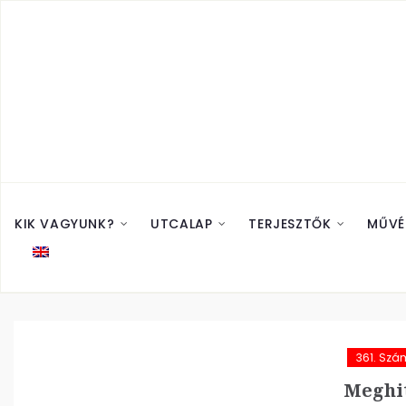
KIK VAGYUNK?
UTCALAP
TERJESZTŐK
MŰVÉ
361. Szá
Meghit