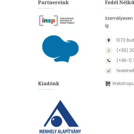
Partnereink
Fedél Nélkü
Személyesen a
ig
1073 Bud
(+36) 2
(+36-1)
fedelnel
Kiadónk
Webshopu