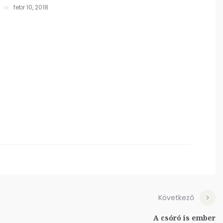
febr 10, 2018
Következő
A csóró is ember