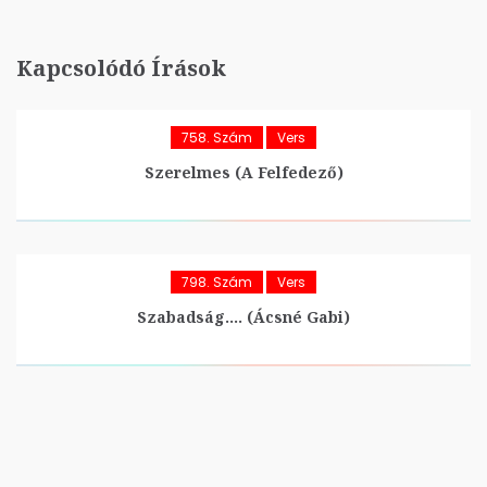
Kapcsolódó Írások
758. Szám
Vers
Szerelmes (A Felfedező)
798. Szám
Vers
Szabadság…. (Ácsné Gabi)