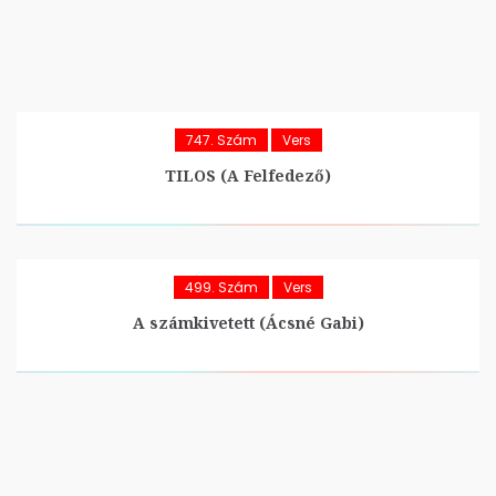
747. Szám
Vers
TILOS (A Felfedező)
499. Szám
Vers
A számkivetett (Ácsné Gabi)