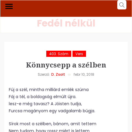
Fedél nélkül
403. Szám
Vers
Könnycsepp a szélben
Szerző:
D. Zsolt
febr 10, 2018
Fúj a szél, mintha milliárd emlék szúrna
Fáj a tél, a boldogság elmúlt újra.
lesz-e még tavasz? A Jóisten tudja,
Furcsa magányom egy vadgalamb búgja.
Sírok most a szélben, bánom, amit tettem
Nem tudom, hogy rossz miért is lettem