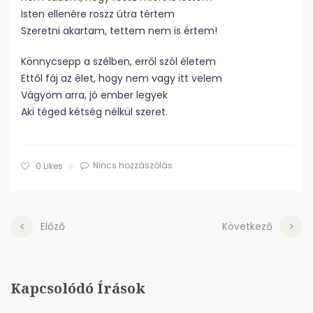
Isten ellenére roszz útra tértem
Szeretni akartam, tettem nem is értem!
Könnycsepp a szélben, erről szól életem
Ettől fáj az élet, hogy nem vagy itt velem
Vágyom arra, jó ember legyek
Aki téged kétség nélkül szeret.
Nincs hozzászólás
0
Likes
Előző
Következő
Kapcsolódó Írások