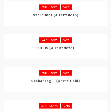
758. Szám
Vers
Szerelmes (A Felfedező)
747. Szám
Vers
TILOS (A Felfedező)
798. Szám
Vers
Szabadság…. (Ácsné Gabi)
499. Szám
Vers