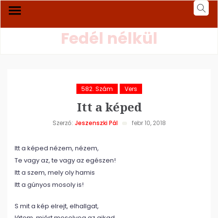
Fedél nélkül
582. Szám
Vers
Itt a képed
Szerző:
Jeszenszki Pál
febr 10, 2018
Itt a képed nézem, nézem,
Te vagy az, te vagy az egészen!
Itt a szem, mely oly hamis
Itt a gúnyos mosoly is!
S mit a kép elrejt, elhallgat,
látom, miért mosolyog az ajkad,