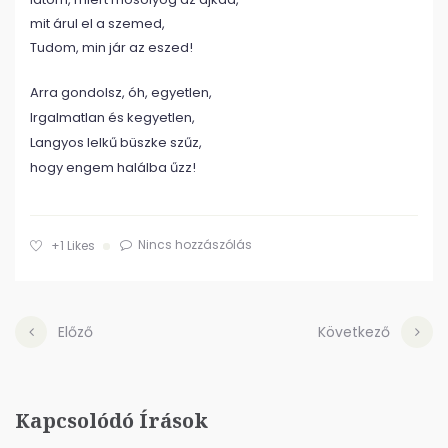
mit árul el a szemed,
Tudom, min jár az eszed!
Arra gondolsz, óh, egyetlen,
Irgalmatlan és kegyetlen,
Langyos lelkű büszke szűz,
hogy engem halálba űzz!
Nincs hozzászólás
+1
Likes
Előző
Következő
Kapcsolódó Írások