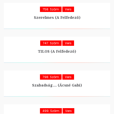
758. Szám
Vers
Szerelmes (A Felfedező)
747. Szám
Vers
TILOS (A Felfedező)
798. Szám
Vers
Szabadság…. (Ácsné Gabi)
499. Szám
Vers