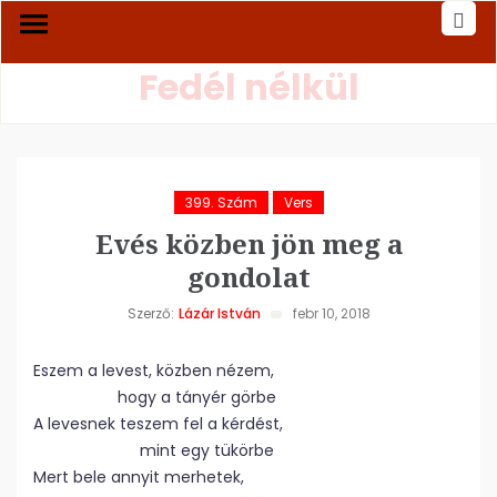
Fedél nélkül
399. Szám
Vers
Evés közben jön meg a
gondolat
Szerző:
Lázár István
febr 10, 2018
Eszem a levest, közben nézem,
hogy a tányér görbe
A levesnek teszem fel a kérdést,
mint egy tükörbe
Mert bele annyit merhetek,