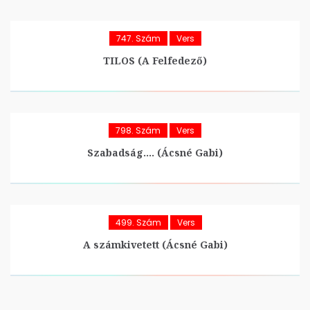
747. Szám
Vers
TILOS (A Felfedező)
798. Szám
Vers
Szabadság…. (Ácsné Gabi)
499. Szám
Vers
A számkivetett (Ácsné Gabi)