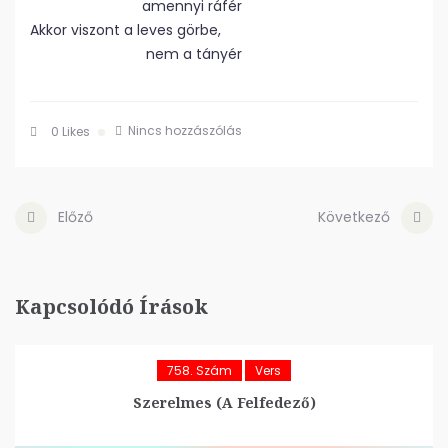
amennyi ráfér
Akkor viszont a leves görbe,
nem a tányér
Nincs hozzászólás
0
Likes
Előző
Következő
Kapcsolódó Írások
758. Szám
Vers
Szerelmes (A Felfedező)