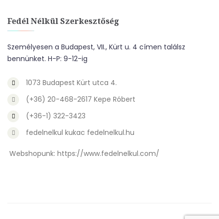
Fedél Nélkül Szerkesztőség
Személyesen a Budapest, VII., Kürt u. 4 címen találsz
bennünket. H-P: 9-12-ig
1073 Budapest Kürt utca 4.
(+36) 20-468-2617 Kepe Róbert
(+36-1) 322-3423
fedelnelkul kukac fedelnelkul.hu
Webshopunk:
https://www.fedelnelkul.com/