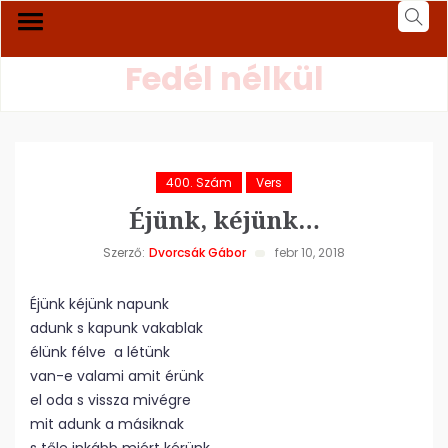
Fedél nélkül
400. Szám
Vers
Éjünk, kéjünk…
Szerző:
Dvorcsák Gábor
febr 10, 2018
Éjünk kéjünk napunk
adunk s kapunk vakablak
élünk félve a létünk
van-e valami amit érünk
el oda s vissza mivégre
mit adunk a másiknak