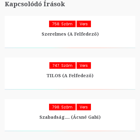
Kapcsolódó Írások
758. Szám
Vers
Szerelmes (A Felfedező)
747. Szám
Vers
TILOS (A Felfedező)
798. Szám
Vers
Szabadság…. (Ácsné Gabi)