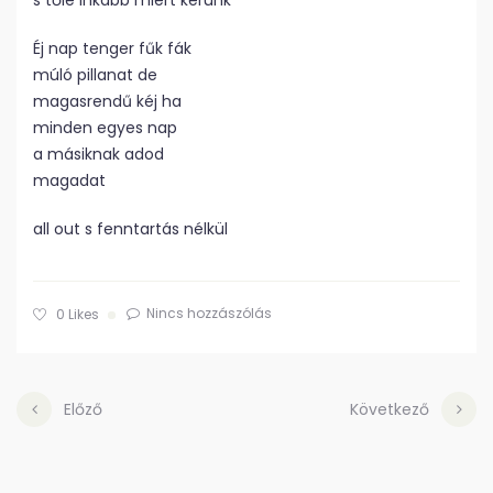
s tőle inkább miért kérünk
Éj nap tenger fűk fák
múló pillanat de
magasrendű kéj ha
minden egyes nap
a másiknak adod
magadat
all out s fenntartás nélkül
Nincs hozzászólás
0
Likes
Előző
Következő