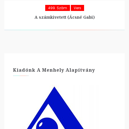
499. Szám
Vers
A számkivetett (Ácsné Gabi)
Kiadónk A Menhely Alapítvány