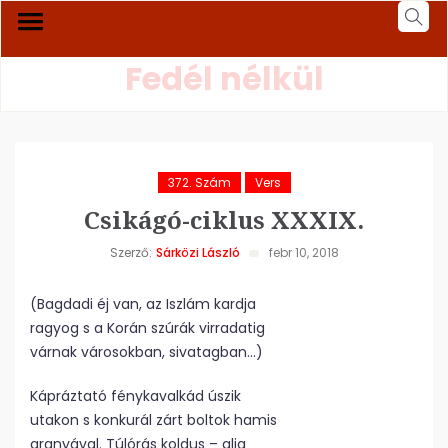
Fedél nélkül
372. Szám
Vers
Csikágó-ciklus XXXIX.
Szerző:
Sárközi László
febr 10, 2018
(Bagdadi éj van, az Iszlám kardja
ragyog s a Korán szúrák virradatig
várnak városokban, sivatagban…)
Kápráztató fénykavalkád úszik
utakon s konkurál zárt boltok hamis
aranyával. Túlórás koldus – alig