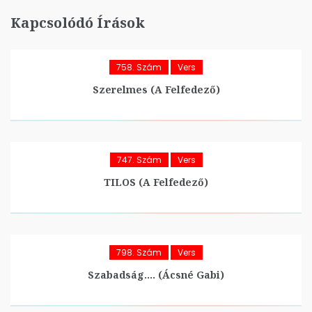
Kapcsolódó Írások
758. Szám
Vers
Szerelmes (A Felfedező)
747. Szám
Vers
TILOS (A Felfedező)
798. Szám
Vers
Szabadság…. (Ácsné Gabi)