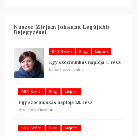
Nuszer Mirjam Johanna Legújabb
Bejegyzései
670. Szám
Blog
Mirjam
Egy szocmunkás naplója 1. rész
Nincs hozzászólás
698. Szám
Blog
Mirjam
Egy szocmunkás naplója 29. rész
Nincs hozzászólás
699. Szám
Blog
Mirjam