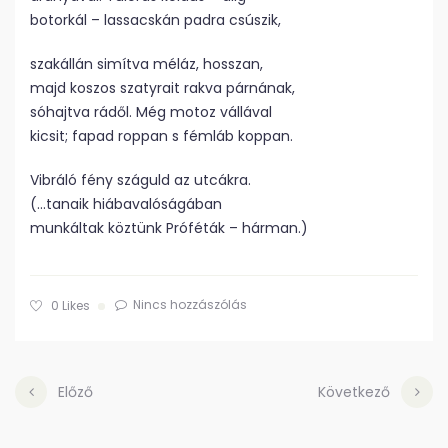
botorkál – lassacskán padra csúszik,
szakállán simítva méláz, hosszan,
majd koszos szatyrait rakva párnának,
sóhajtva rádől. Még motoz vállával
kicsit; fapad roppan s fémláb koppan.
Vibráló fény száguld az utcákra.
(…tanaik hiábavalóságában
munkáltak köztünk Próféták – hárman.)
Nincs hozzászólás
0
Likes
Előző
Következő