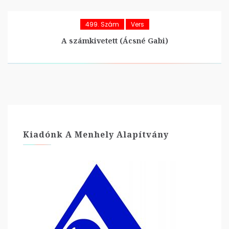
499. Szám
Vers
A számkivetett (Ácsné Gabi)
Kiadónk A Menhely Alapítvány