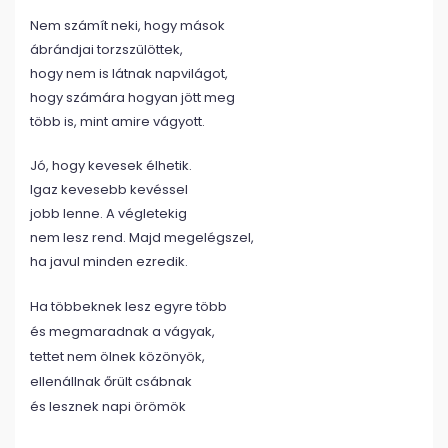
Nem számít neki, hogy mások
ábrándjai torzszülöttek,
hogy nem is látnak napvilágot,
hogy számára hogyan jött meg
több is, mint amire vágyott.
Jó, hogy kevesek élhetik.
Igaz kevesebb kevéssel
jobb lenne. A végletekig
nem lesz rend. Majd megelégszel,
ha javul minden ezredik.
Ha többeknek lesz egyre több
és megmaradnak a vágyak,
tettet nem ölnek közönyök,
ellenállnak őrült csábnak
és lesznek napi örömök