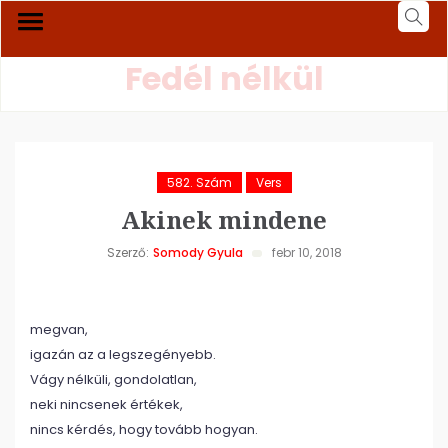
Fedél nélkül
582. Szám
Vers
Akinek mindene
Szerző:
Somody Gyula
febr 10, 2018
megvan,
igazán az a legszegényebb.
Vágy nélküli, gondolatlan,
neki nincsenek értékek,
nincs kérdés, hogy tovább hogyan.