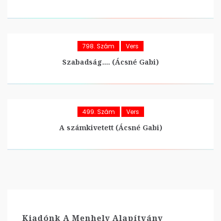
798. Szám
Vers
Szabadság…. (Ácsné Gabi)
499. Szám
Vers
A számkivetett (Ácsné Gabi)
Kiadónk A Menhely Alapítvány