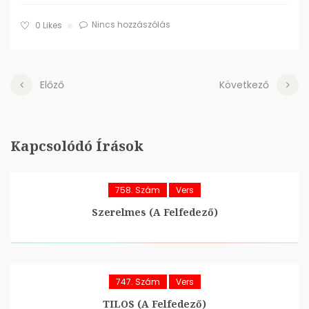
Nincs hozzászólás
0
Likes
Előző
Következő
Kapcsolódó Írások
758. Szám
Vers
Szerelmes (A Felfedező)
747. Szám
Vers
TILOS (A Felfedező)