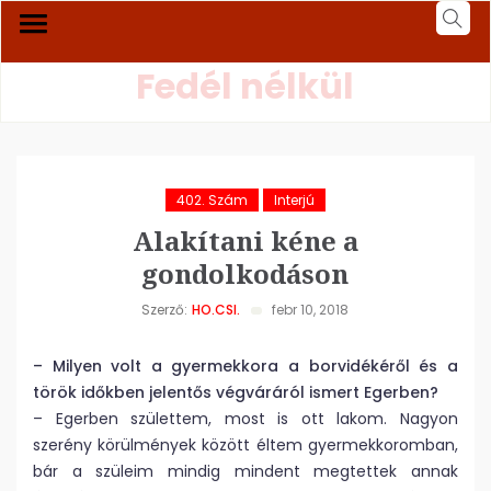
Fedél nélkül
402. Szám
Interjú
Alakítani kéne a
gondolkodáson
Szerző:
HO.CSI.
febr 10, 2018
– Milyen volt a gyermekkora a borvidékéről és a
török időkben jelentős végváráról ismert Egerben?
– Egerben születtem, most is ott lakom. Nagyon
szerény körülmények között éltem gyermekkoromban,
bár a szüleim mindig mindent megtettek annak