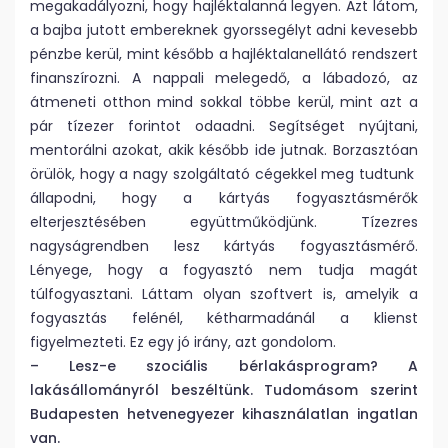
megakadályozni, hogy hajléktalanná legyen. Azt látom,
a bajba jutott embereknek gyorssegélyt adni kevesebb
pénzbe kerül, mint később a hajléktalanellátó rendszert
finanszírozni. A nappali melegedő, a lábadozó, az
átmeneti otthon mind sokkal többe kerül, mint azt a
pár tízezer forintot odaadni. Segítséget nyújtani,
mentorálni azokat, akik később ide jutnak. Borzasztóan
örülök, hogy a nagy szolgáltató cégekkel meg tudtunk
állapodni, hogy a kártyás fogyasztásmérők
elterjesztésében együttműködjünk. Tízezres
nagyságrendben lesz kártyás fogyasztásmérő.
Lényege, hogy a fogyasztó nem tudja magát
túlfogyasztani. Láttam olyan szoftvert is, amelyik a
fogyasztás felénél, kétharmadánál a klienst
figyelmezteti. Ez egy jó irány, azt gondolom.
– Lesz-e szociális bérlakásprogram? A
lakásállományról beszéltünk. Tudomásom szerint
Budapesten hetvenegyezer kihasználatlan ingatlan
van.