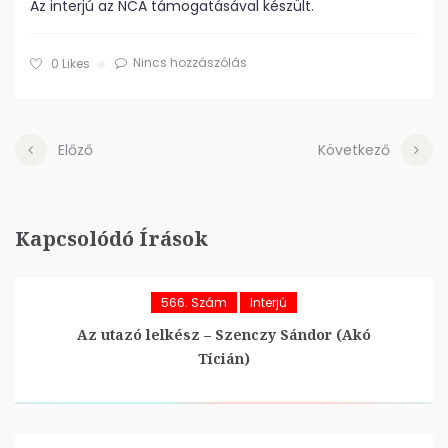
Az interjú az NCA támogatásával készült.
Nincs hozzászólás
0
Likes
Előző
Következő
Kapcsolódó Írások
566. Szám
Interjú
Az utazó lelkész – Szenczy Sándor (Akó
Tícián)