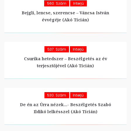
560. Szám
Interjú
Bejgli, lencse, szerencse – Váncsa István
évvégéje (Akó Tícián)
537. Szám
Interjú
Csurika hetedszer – Beszélgetés az év
terjesztőjével (Akó Tícián)
530. Szám
Interjú
De én az Úrra nézek…- Beszélgetés Szabó
Ildikó lelkésszel (Akó Tícián)