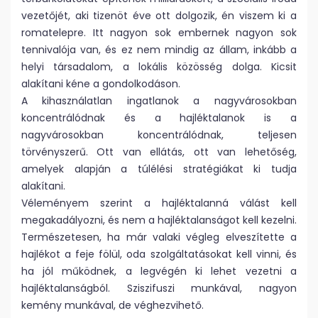
vezetőjét, aki tizenöt éve ott dolgozik, én viszem ki a
romatelepre. Itt nagyon sok embernek nagyon sok
tennivalója van, és ez nem mindig az állam, inkább a
helyi társadalom, a lokális közösség dolga. Kicsit
alakítani kéne a gondolkodáson.
A kihasználatlan ingatlanok a nagyvárosokban
koncentrálódnak és a hajléktalanok is a
nagyvárosokban koncentrálódnak, teljesen
törvényszerű. Ott van ellátás, ott van lehetőség,
amelyek alapján a túlélési stratégiákat ki tudja
alakítani.
Véleményem szerint a hajléktalanná válást kell
megakadályozni, és nem a hajléktalanságot kell kezelni.
Természetesen, ha már valaki végleg elveszítette a
hajlékot a feje fölül, oda szolgáltatásokat kell vinni, és
ha jól működnek, a legvégén ki lehet vezetni a
hajléktalanságból. Sziszifuszi munkával, nagyon
kemény munkával, de véghezvihető.