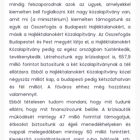
mindig felszaporodnak azok az ügyek, amelyekkel
kiemelten kell foglalkozni. Két nagy közalapítvány van,
amit mi (a minisztérium) kiemelten támogatunk az
egyik az Összefogás a Budapesti Hajléktalanokért, a
másik a Hajléktalanokért Közalapítvány. Az Összefogás
Budapestet és Pest megyét látja el, a Hajléktalanokért
Közalapítvány pedig az egész országban tüsténkedik,
tevékenykedik. Létrehoztunk egy krízisalapot is, 657,9
millió forintot biztosítunk a két közalapítványnak a téli
ellátásra. Ebből a Hajléktalanokért Közalapítvány közel
négyszáz milliót kap, a budapesti pedig kétszázhatvan
és fél milliót. A főváros ehhez még hozzátesz
valamennyit.
Ebből tételesen tudom mondani, hogy mit tudunk
ellátni, hogy mit finanszírozunk belőle. A krízisautók
működését mintegy 47 millió forinttal támogatjuk,
étkezést biztosítunk az éjjeli menedékhelyeken és
nappali melegedőkben mintegy 60 millió forinttért.
Kiegészítő szolgáltatásokat, mint ruha, hálózsák, stb.