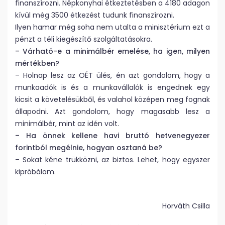
finanszírozni. Népkonyhai étkeztetésben a 4180 adagon
kívül még 3500 étkezést tudunk finanszírozni.
Ilyen hamar még soha nem utalta a minisztérium ezt a
pénzt a téli kiegészítő szolgáltatásokra.
– Várható-e a minimálbér emelése, ha igen, milyen
mértékben?
– Holnap lesz az OÉT ülés, én azt gondolom, hogy a
munkaadók is és a munkavállalók is engednek egy
kicsit a követelésükből, és valahol középen meg fognak
állapodni. Azt gondolom, hogy magasabb lesz a
minimálbér, mint az idén volt.
– Ha önnek kellene havi bruttó hetvenegyezer
forintból megélnie, hogyan osztaná be?
– Sokat kéne trükközni, az biztos. Lehet, hogy egyszer
kipróbálom.
Horváth Csilla