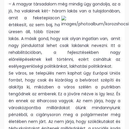
– A magyar társadalom még mindig úgy gondolja, az a
jó, ha valakinek két- három lakás
van a tulajdonában,
amit a feketepiacon
értékesít, az sem baj, ha
üresen áll, több tízezer
lakás. A másik gond, hogy sok olyan ingatlan van, amit
nagy jóindulattal lehet csak lakásnak nevezni. Itt a
rehabilitációban, a fejlesztésekben nagy
előrelépéseknek kell történni, ezért csináltuk az
esélyegyenlőségi politikánkat, lakhatási politikánkat.
Se város, se település nem kaphat úgy Európai Uniós
forrást, hogy csak és kizárólag a belvárost szépíti és
alakítja ki, miközben a város szélén a putrikban
tengődnek az emberek. Ez a jövőre nézve is így lesz. És
én ennek az élharcosa vagyok. Az nem járja, hogy a
városközpontba milliárdokat ölünk mindannyiunk
pénzéből, a cigánysoron meg a polgármester még
életében nem járt. Az nem járja, hogy szökőkutakat és
térburkolatokat építenek milliárdokért, a szociális iroda