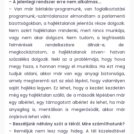
– A jelenlegi rendszer erre nem alkalmas….
– Van már bérlakás-programunk, van foglalkoztatási
programunk,-számtalanszor elmondtam a parlamenti
bizottságokban, a hajléktalanok jelentős része dolgozik.
Nem azért hajléktalan mindenki, mert nincs munkája,
vagy nem akar dolgozni. Nem tudom, a legfrissebb
felmérések rendelkezésre állnak-e, de
megkockáztatom, a hajléktalanok ötven- hatvan
százaléka dolgozik. Neki az a problémája, hogy hova
megy haza, s honnan megy el munkába. Ha ezt meg
tudjuk oldani, akkor már van egy anyagi biztonsága,
amely megteremti azt az első lépést, hogy valamilyen
saját hajléka legyen. Ez lehet, hogy a kezdet kezdetén
még egy hajléktalan szálló, de a második lépésben már
egy albérlet, egy támogatott albérlet és lehet, ha már
anyagilag is, mentálisan is megerősödik, akkor már
önjáróvá lehet válni.
– Beszéljünk néhány szót a télről. Mire számíthatunk?
– Reméljük nem lesz nagy hideg. A tél közeledtével