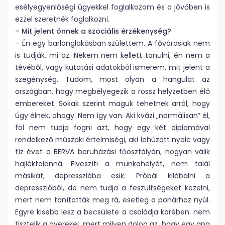
esélyegyenlőségi ügyekkel foglalkozom és a jövőben is
ezzel szeretnék foglalkozni.
– Mit jelent önnek a szociális érzékenység?
– Én egy barlanglakásban születtem. A fővárosiak nem
is tudják, mi az. Nekem nem kellett tanulni, én nem a
tévéből, vagy kutatási adatokból ismerem, mit jelent a
szegénység. Tudom, most olyan a hangulat az
országban, hogy megbélyegezik a rossz helyzetben élő
embereket. Sokak szerint maguk tehetnek arról, hogy
úgy élnek, ahogy. Nem így van. Aki kvázi „normálisan” él,
föl nem tudja fogni azt, hogy egy két diplomával
rendelkező műszaki értelmiségi, aki lehúzott nyolc vagy
tíz évet a BERVA beruházási főosztályán, hogyan válik
hajléktalanná. Elveszíti a munkahelyét, nem talál
másikat, depresszióba esik. Próbál kilábalni a
depresszióból, de nem tudja a feszültségeket kezelni,
mert nem tanították meg rá, esetleg a pohárhoz nyúl.
Egyre kisebb lesz a becsülete a családja körében: nem
tisztelik a gyerekei, mert milyen dolog az, hogy egy apa