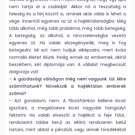
nem tartja el a családját. Akkor nő a feszültség a
feleség és a férj között is, aminek akár válás is lehet a
vége. Innentől egyenes az út a hajléktalanságba. Még
több alkohol, még több probléma, még több betegség.
A betegség, az alkohol, a nincstelenségbe vezető
egyenes út. Ha valaki elszegényedik, meg is fog
betegedni. Mi ezt nem tudjuk elképzelni, mert kvázi
normális életet élünk. Pedig ennek az embernek, akiről
beszéltem, két diplomája van. A vállalat megbecsült
dolgozója volt.
– A gazdasági válságon még nem vagyunk túl. Mire
számíthatunk? Növekszik a hajléktalan emberek
száma?
– Azt gondolom, nem. A filozófiánkon kellene kicsit
igazítani, a megelőzésre kicsit nagyobb hangsúlyt
fektetni. Ha valaki elveszíti a hajlékot a feje fölül,
rendszerint többe kerül az ellátó rendszeren belül
tartani, mint abból a pénzből, vagy annak töredékéből