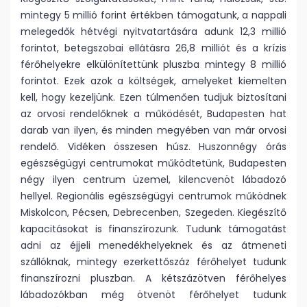
mintegy 5 millió forint értékben támogatunk, a nappali
melegedők hétvégi nyitvatartására adunk 12,3 millió
forintot, betegszobai ellátásra 26,8 milliót és a krízis
férőhelyekre elkülönítettünk pluszba mintegy 8 millió
forintot. Ezek azok a költségek, amelyeket kiemelten
kell, hogy kezeljünk. Ezen túlmenően tudjuk biztosítani
az orvosi rendelőknek a működését, Budapesten hat
darab van ilyen, és minden megyében van már orvosi
rendelő. Vidéken összesen húsz. Huszonnégy órás
egészségügyi centrumokat működtetünk, Budapesten
négy ilyen centrum üzemel, kilencvenöt lábadozó
hellyel. Regionális egészségügyi centrumok működnek
Miskolcon, Pécsen, Debrecenben, Szegeden. Kiegészítő
kapacitásokat is finanszírozunk. Tudunk támogatást
adni az éjjeli menedékhelyeknek és az átmeneti
szállóknak, mintegy ezerkettőszáz férőhelyet tudunk
finanszírozni pluszban. A kétszázötven férőhelyes
lábadozókban még ötvenöt férőhelyet tudunk