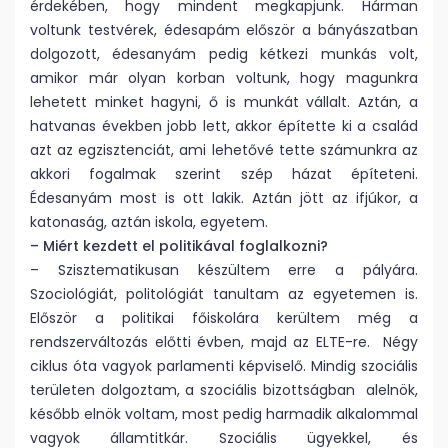
érdekében, hogy mindent megkapjunk. Hárman
voltunk testvérek, édesapám először a bányászatban
dolgozott, édesanyám pedig kétkezi munkás volt,
amikor már olyan korban voltunk, hogy magunkra
lehetett minket hagyni, ő is munkát vállalt. Aztán, a
hatvanas években jobb lett, akkor építette ki a család
azt az egzisztenciát, ami lehetővé tette számunkra az
akkori fogalmak szerint szép házat építeteni.
Édesanyám most is ott lakik. Aztán jött az ifjúkor, a
katonaság, aztán iskola, egyetem.
– Miért kezdett el politikával foglalkozni?
– Szisztematikusan készültem erre a pályára.
Szociológiát, politológiát tanultam az egyetemen is.
Először a politikai főiskolára kerültem még a
rendszerváltozás előtti évben, majd az ELTE-re. Négy
ciklus óta vagyok parlamenti képviselő. Mindig szociális
területen dolgoztam, a szociális bizottságban alelnök,
később elnök voltam, most pedig harmadik alkalommal
vagyok államtitkár. Szociális ügyekkel, és