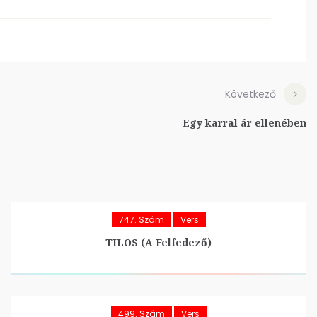
Következő
Egy karral ár ellenében
747. Szám
Vers
TILOS (A Felfedező)
499. Szám
Vers