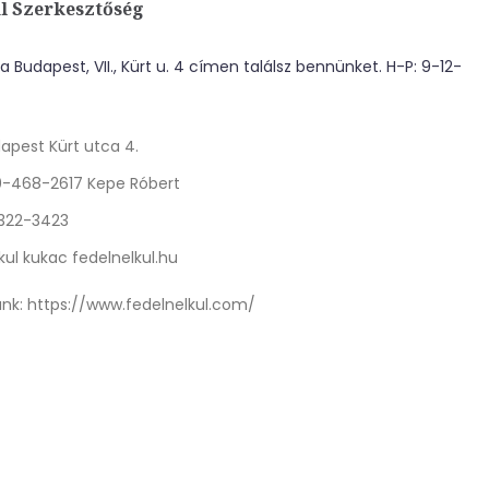
l Szerkesztőség
 Budapest, VII., Kürt u. 4 címen találsz bennünket. H-P: 9-12-
apest Kürt utca 4.
0-468-2617 Kepe Róbert
 322-3423
kul kukac fedelnelkul.hu
nk:
https://www.fedelnelkul.com/