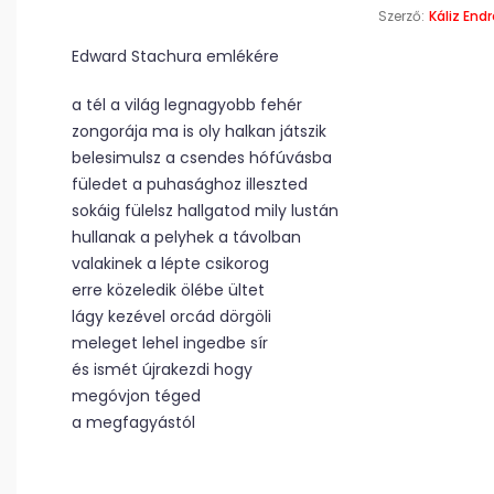
Szerző:
Káliz End
Edward Stachura emlékére
a tél a világ legnagyobb fehér
zongorája ma is oly halkan játszik
belesimulsz a csendes hófúvásba
füledet a puhasághoz illeszted
sokáig fülelsz hallgatod mily lustán
hullanak a pelyhek a távolban
valakinek a lépte csikorog
erre közeledik ölébe ültet
lágy kezével orcád dörgöli
meleget lehel ingedbe sír
és ismét újrakezdi hogy
megóvjon téged
a megfagyástól