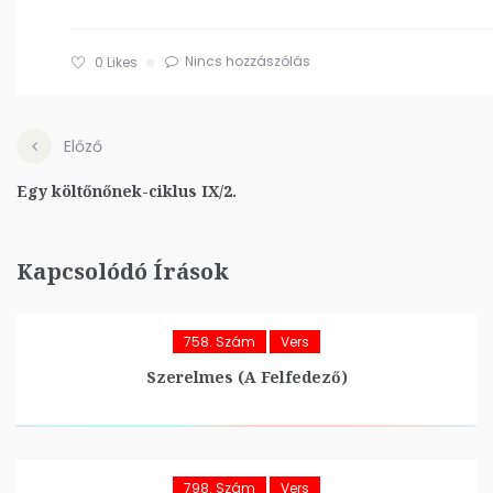
Nincs hozzászólás
0
Likes
Előző
Egy költőnőnek-ciklus IX/2.
Kapcsolódó Írások
758. Szám
Vers
Szerelmes (A Felfedező)
798. Szám
Vers