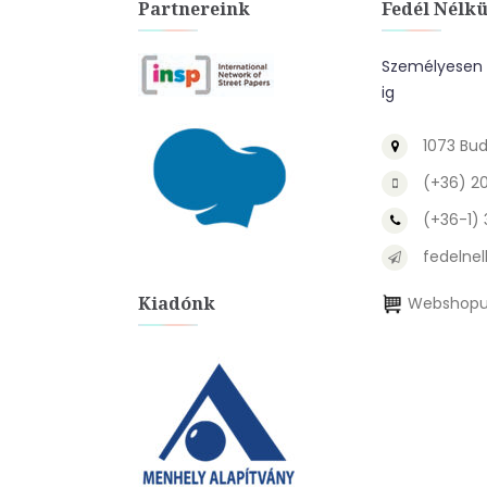
Partnereink
Fedél Nélkü
Személyesen a
ig
1073 Bud
(+36) 2
(+36-1)
fedelnel
Kiadónk
Webshopu