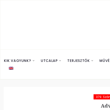
KIK VAGYUNK?
UTCALAP
TERJESZTŐK
MŰVÉ
379. Szá
Adv