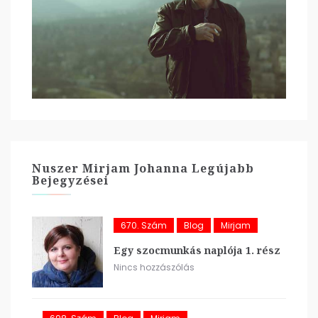
Nuszer Mirjam Johanna Legújabb
Bejegyzései
670. Szám
Blog
Mirjam
Egy szocmunkás naplója 1. rész
Nincs hozzászólás