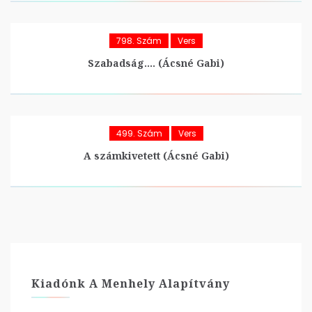
798. Szám
Vers
Szabadság…. (Ácsné Gabi)
499. Szám
Vers
A számkivetett (Ácsné Gabi)
Kiadónk A Menhely Alapítvány