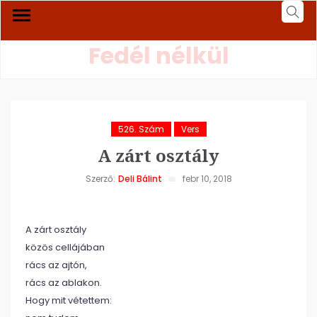
Fedél nélkül
526. Szám
Vers
A zárt osztály
Szerző:
Deli Bálint
febr 10, 2018
A zárt osztály
közös cellájában
rács az ajtón,
rács az ablakon.
Hogy mit vétettem: