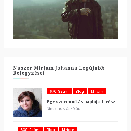
Nuszer Mirjam Johanna Legújabb
Bejegyzései
670. Szám
Blog
Mirjam
Egy szocmunkás naplója 1. rész
Nincs hozzászólás
698. Szám
Blog
Mirjam