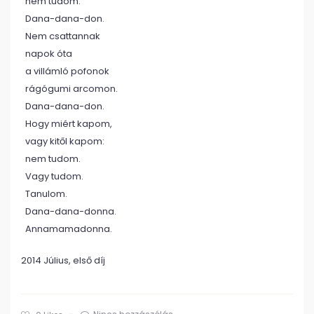
nem tudom.
Dana-dana-don.
Nem csattannak
napok óta
a villámló pofonok
rágógumi arcomon.
Dana-dana-don.
Hogy miért kapom,
vagy kitől kapom:
nem tudom.
Vagy tudom.
Tanulom.
Dana-dana-donna.
Annamamadonna.
2014 Július, első díj