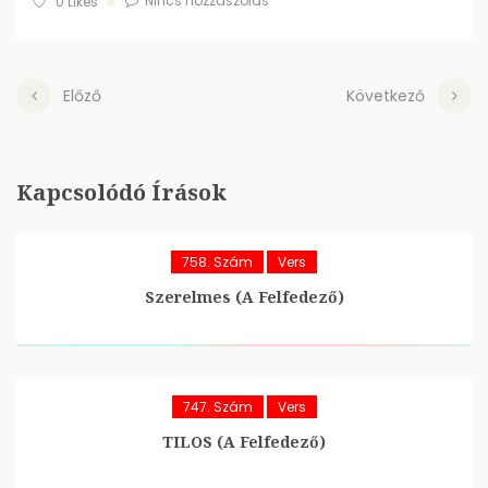
Nincs hozzászólás
0
Likes
Előző
Következő
Kapcsolódó Írások
758. Szám
Vers
Szerelmes (A Felfedező)
747. Szám
Vers
TILOS (A Felfedező)