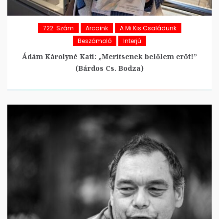
722. Szám
Arcaink
A Mi Kis Családunk
Beszámoló
Interjú
Ádám Károlyné Kati: „Merítsenek belőlem erőt!”
(Bárdos Cs. Bodza)