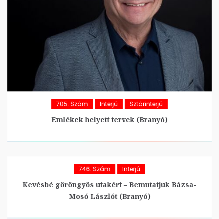
705. Szám
Interjú
Sztárinterjú
Emlékek helyett tervek (Branyó)
746. Szám
Interjú
Kevésbé göröngyös utakért – Bemutatjuk Bázsa-
Mosó Lászlót (Branyó)