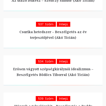
Az utazó lelkész – Szenczy Sándor (Akó Tícián)
537. Szám
Interjú
Csurika hetedszer – Beszélgetés az év
terjesztőjével (Akó Tícián)
534. Szám
Interjú
Erősen vágyott szépségkirálynői idealizmus –
Beszélgetés Bödőcs Tiborral (Akó Tícián)
539. Szám
Interjú