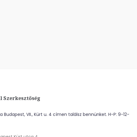
l Szerkesztőség
 Budapest, VII., Kürt u. 4 címen találsz bennünket. H-P: 9-12-
apest Kürt utca 4.