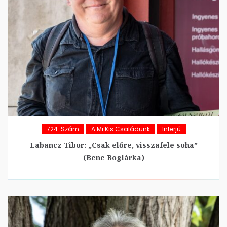
724. Szám
A Mi Kis Családunk
Interjú
Labancz Tibor: „Csak előre, visszafele soha”
(Bene Boglárka)