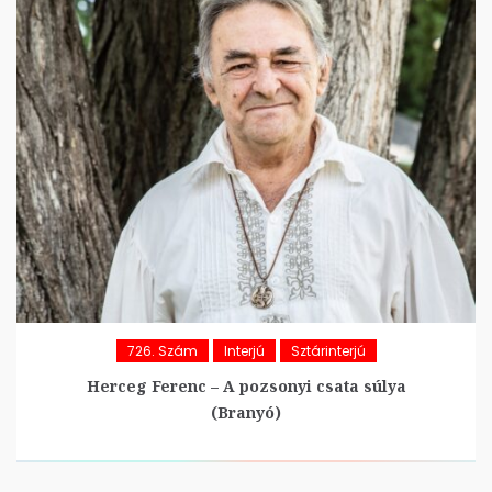
726. Szám
Interjú
Sztárinterjú
Herceg Ferenc – A pozsonyi csata súlya
(Branyó)