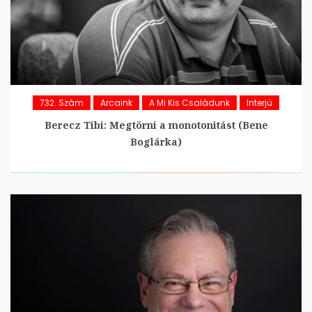
732. Szám
Arcaink
A Mi Kis Családunk
Interjú
Berecz Tibi: Megtörni a monotonitást (Bene
Boglárka)