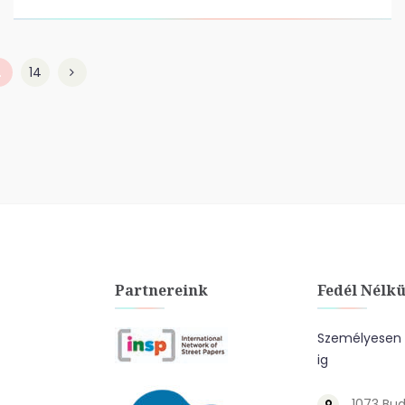
…
14
Partnereink
Fedél Nélkü
Személyesen a
ig
1073 Bud