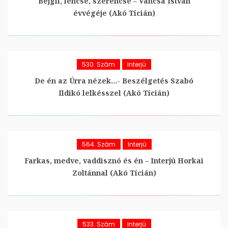
Bejgli, lencse, szerencse – Váncsa István
évvégéje (Akó Tícián)
530. Szám
Interjú
De én az Úrra nézek…- Beszélgetés Szabó
Ildikó lelkésszel (Akó Tícián)
564. Szám
Interjú
Farkas, medve, vaddisznó és én – Interjú Horkai
Zoltánnal (Akó Tícián)
533. Szám
Interjú