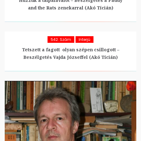
Húzzuk a talpalávalót – Beszélgetés a Paddy
and the Rats zenekarral (Akó Tícián)
542. Szám
Interjú
Tetszett a fagott olyan szépen csillogott –
Beszélgetés Vajda Józseffel (Akó Tícián)