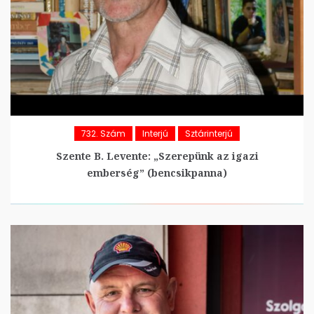
732. Szám
Interjú
Sztárinterjú
Szente B. Levente: „Szerepünk az igazi
emberség” (bencsikpanna)