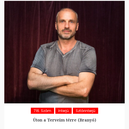
716. Szám
Interjú
Sztárinterjú
Úton a Terveim térre (Branyó)