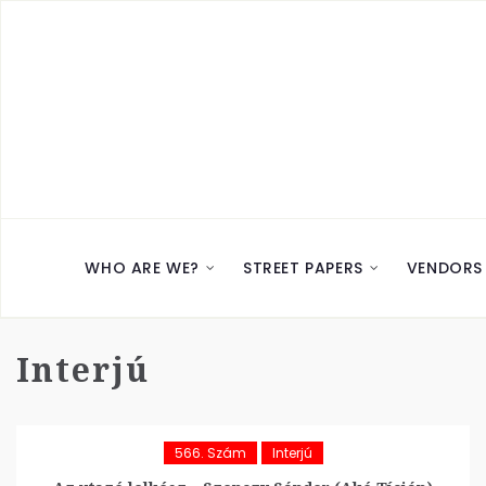
WHO ARE WE?
STREET PAPERS
VENDORS
Interjú
566. Szám
Interjú