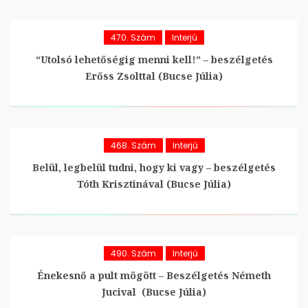
470. Szám
Interjú
“Utolsó lehetőségig menni kell!” – beszélgetés
Erőss Zsolttal (Bucse Júlia)
468. Szám
Interjú
Belül, legbelül tudni, hogy ki vagy – beszélgetés
Tóth Krisztinával (Bucse Júlia)
490. Szám
Interjú
Énekesnő a pult mögött – Beszélgetés Németh
Jucival (Bucse Júlia)