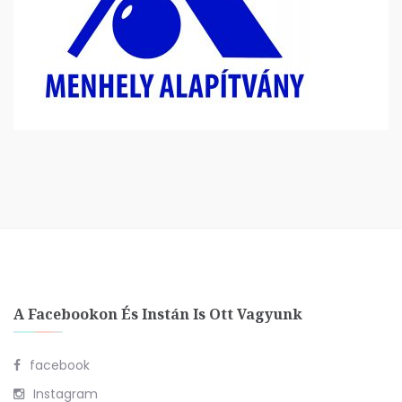
A Facebookon És Instán Is Ott Vagyunk
facebook
Instagram