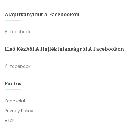
Alapítványunk A Facebookon
facebook
Első Kézből A Hajléktalanságról A Facebookon
facebook
Fontos
Kapcsolat
Privacy Policy
ÁSZF