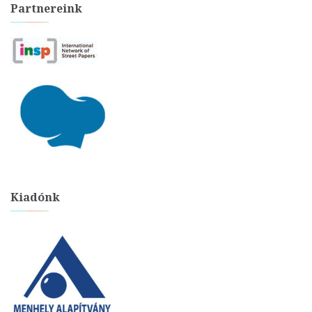
Partnereink
Kiadónk