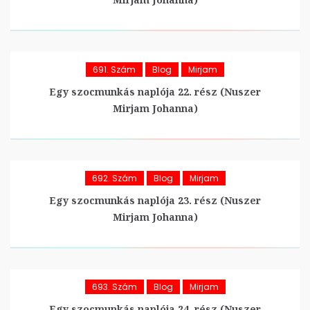
691. Szám
Blog
Mirjam
Egy szocmunkás naplója 22. rész (Nuszer
Mirjam Johanna)
692. Szám
Blog
Mirjam
Egy szocmunkás naplója 23. rész (Nuszer
Mirjam Johanna)
693. Szám
Blog
Mirjam
Egy szocmunkás naplója 24. rész (Nuszer