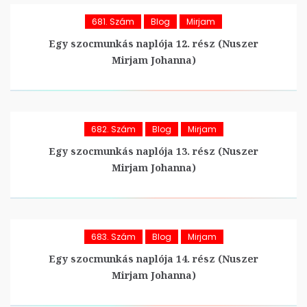
681. Szám
Blog
Mirjam
Egy szocmunkás naplója 12. rész (Nuszer
Mirjam Johanna)
682. Szám
Blog
Mirjam
Egy szocmunkás naplója 13. rész (Nuszer
Mirjam Johanna)
683. Szám
Blog
Mirjam
Egy szocmunkás naplója 14. rész (Nuszer
Mirjam Johanna)