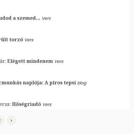
udod a szemed…
Vers
ült torzó
Vers
ár:
Elégett mindenem
Vers
munkás naplója: A piros tepsi
blog
erus:
Hőségriadó
Vers
2