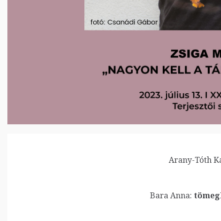
Arany-Tóth Ka
Bara Anna:
tömeg