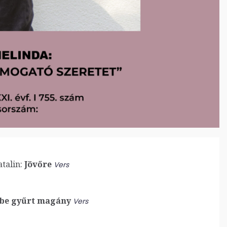
talin:
Jövőre
Vers
be gyűrt magány
Vers