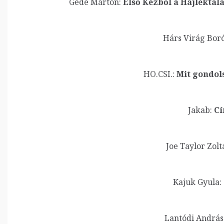
Gede Márton:
Első Kézből a Hajlékta
Hárs Virág Bor
HO.CSI.:
Mit gondol
Jakab:
Cí
Joe Taylor Zolt
Kajuk Gyula:
Lantódi András