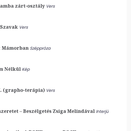
mba zárt-osztály
Vers
Szavak
Vers
:
Mámorban
Széppróza
m Nélkül
Kép
I. (grapho-terápia)
Vers
zeretet – Beszélgetés Zsiga Melindával
Interjú