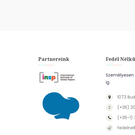
Partnereink
Fedél Nélkü
Személyesen a
ig
1073 Bud
(+36) 2
(+36-1)
fedelnel