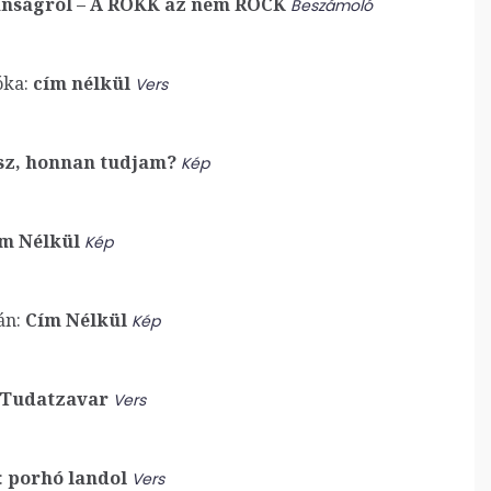
lanságról – A ROKK az nem ROCK
Beszámoló
óka:
cím nélkül
Vers
sz, honnan tudjam?
Kép
m Nélkül
Kép
án:
Cím Nélkül
Kép
Tudatzavar
Vers
:
porhó landol
Vers