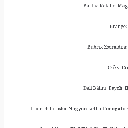
Bartha Katalin:
Maga
Branyó:
Bubrik Zseraldina
Csiky:
Cí
Deli Bálint:
Psych, I
Fridrich Piroska:
Nagyon kell a támogató s