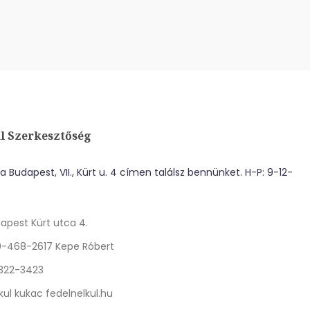
l Szerkesztőség
 Budapest, VII., Kürt u. 4 címen találsz bennünket. H-P: 9-12-
apest Kürt utca 4.
0-468-2617 Kepe Róbert
 322-3423
kul kukac fedelnelkul.hu