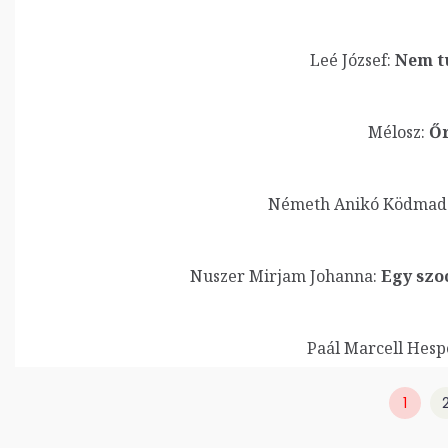
Leé József:
Nem t
Mélosz:
Őr
Németh Anikó Ködmad
Nuszer Mirjam Johanna:
Egy szoc
Paál Marcell Hesp
1