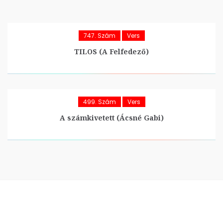
747. Szám
Vers
TILOS (A Felfedező)
499. Szám
Vers
A számkivetett (Ácsné Gabi)