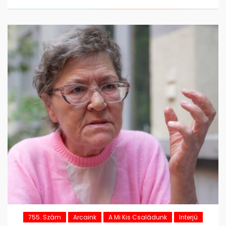
755. Szám
Arcaink
A Mi Kis Családunk
Interjú