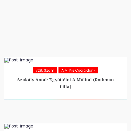
728. Szám
A Mi Kis Családunk
Szakály Antal: Együttélni A Múlttal (Rothman
Lilla)