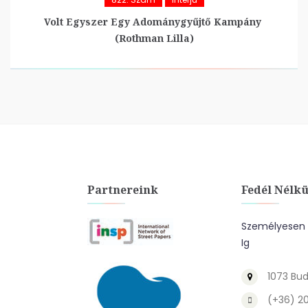
Volt Egyszer Egy Adománygyűjtő Kampány
(Rothman Lilla)
Partnereink
Fedél Nélkü
Személyesen A
Ig
1073 Bud
(+36) 2