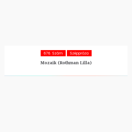
676. Szám
Széppróza
Mozaik (Rothman Lilla)