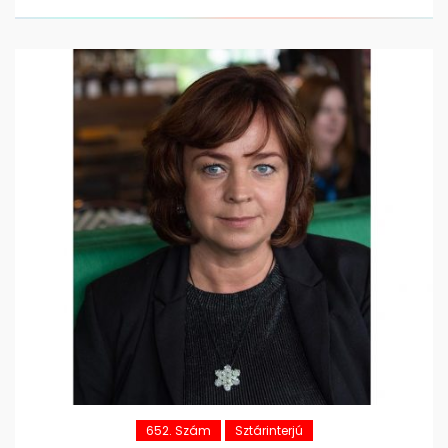
652. Szám
Sztárinterjú