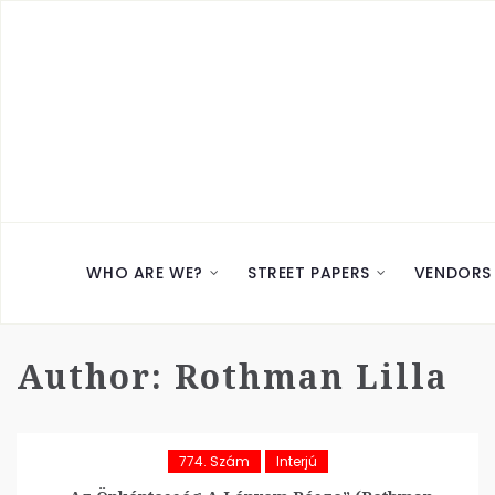
WHO ARE WE?
STREET PAPERS
VENDORS
Author:
Rothman Lilla
774. Szám
Interjú