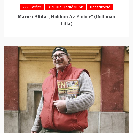
722. Szám
A Mi Kis Családunk
Beszámoló
Marosi Attila: „Hobbim Az Ember” (Rothman
Lilla)