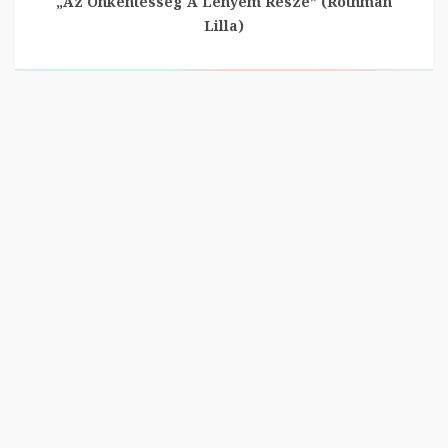
„Az Önkéntesség A Lényem Része” (Rothman
Lilla)