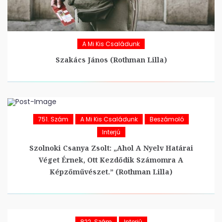
A Mi Kis Családunk
Szakács János (Rothman Lilla)
751. Szám
A Mi Kis Családunk
Beszámoló
Interjú
Szolnoki Csanya Zsolt: „Ahol A Nyelv Határai
Véget Érnek, Ott Kezdődik Számomra A
Képzőművészet.” (Rothman Lilla)
822. Szám
Interjú