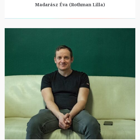
Madarász Éva (Rothman Lilla)