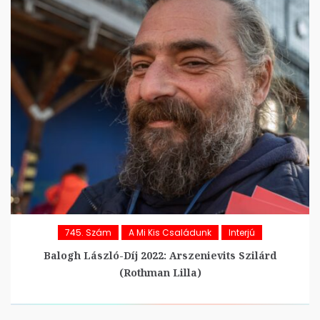
745. Szám
A Mi Kis Családunk
Interjú
Balogh László-Díj 2022: Arszenievits Szilárd
(Rothman Lilla)