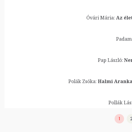
Óvári Mária:
Az éle
Padam
Pap László:
Nem
Polák Zsóka:
Halmi Aranka 
Pollák Lás
1