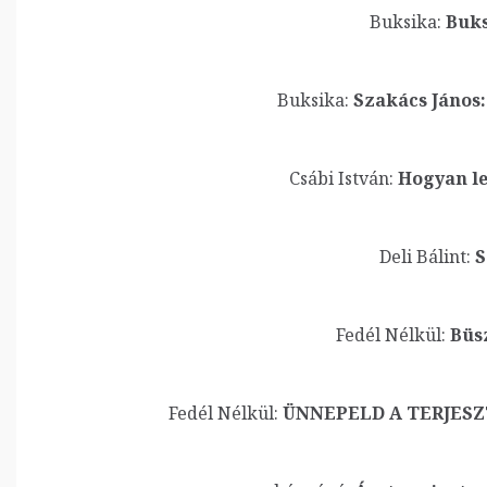
Buksika:
Buks
Buksika:
Szakács János
Csábi István:
Hogyan le
Deli Bálint:
S
Fedél Nélkül:
Büs
Fedél Nélkül:
ÜNNEPELD A TERJESZTŐ