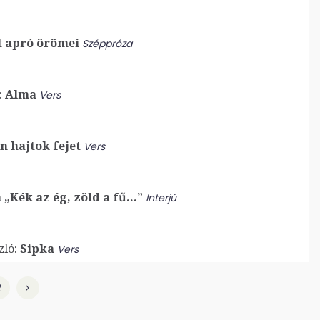
t apró örömei
Széppróza
:
Alma
Vers
 hajtok fejet
Vers
„Kék az ég, zöld a fű…”
Interjú
zló:
Sipka
Vers
2