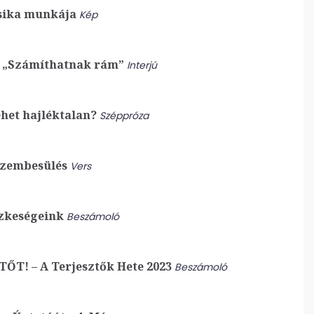
ika munkája
Kép
: „Számíthatnak rám”
Interjú
het hajléktalan?
Széppróza
zembesülés
Vers
zkeségeink
Beszámoló
T! – A Terjesztők Hete 2023
Beszámoló