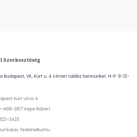
l Szerkesztőség
 Budapest, VII., Kürt u. 4 címen találsz bennünket. H-P: 9-12-
apest Kürt utca 4.
0-468-2617 Kepe Róbert
 322-3423
kul kukac fedelnelkul.hu