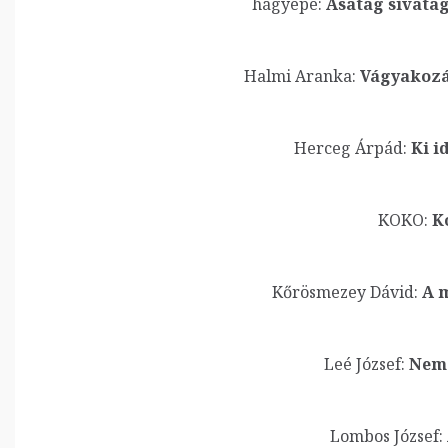
hágyépé:
Ásatag sivatag
Halmi Aranka:
Vágyakozá
Herceg Árpád:
Ki i
KOKO:
K
Kőrösmezey Dávid:
A 
Leé József:
Nem
Lombos József: