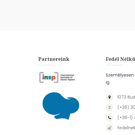
Partnereink
Fedél Nélkü
Személyesen a
ig
1073 Bud
(+36) 2
(+36-1)
fedelnel