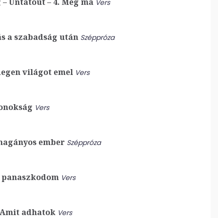
 – Úntatóút – 4. Még ma
Vers
s a szabadság után
Széppróza
degen világot emel
Vers
onokság
Vers
magányos ember
Széppróza
 panaszkodom
Vers
Amit adhatok
Vers