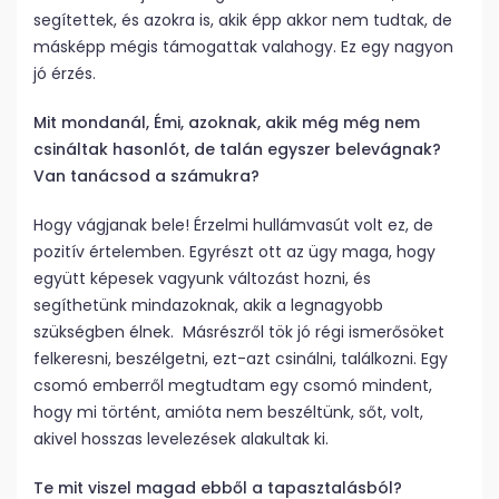
segítettek, és azokra is, akik épp akkor nem tudtak, de
másképp mégis támogattak valahogy. Ez egy nagyon
jó érzés.
Mit mondanál, Émi, azoknak, akik még még nem
csináltak hasonlót, de talán egyszer belevágnak?
Van tanácsod a számukra?
Hogy vágjanak bele! Érzelmi hullámvasút volt ez, de
pozitív értelemben. Egyrészt ott az ügy maga, hogy
együtt képesek vagyunk változást hozni, és
segíthetünk mindazoknak, akik a legnagyobb
szükségben élnek. Másrészről tök jó régi ismerősöket
felkeresni, beszélgetni, ezt-azt csinálni, találkozni. Egy
csomó emberről megtudtam egy csomó mindent,
hogy mi történt, amióta nem beszéltünk, sőt, volt,
akivel hosszas levelezések alakultak ki.
Te mit viszel magad ebből a tapasztalásból?