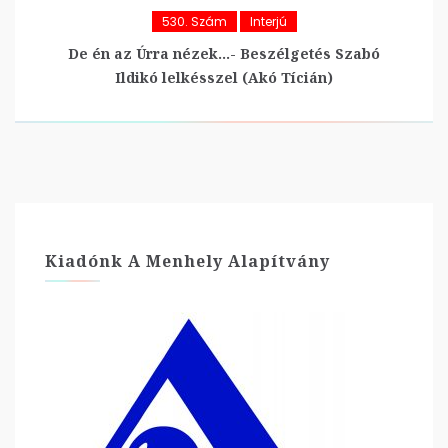
530. Szám
Interjú
De én az Úrra nézek…- Beszélgetés Szabó
Ildikó lelkésszel (Akó Tícián)
Kiadónk A Menhely Alapítvány