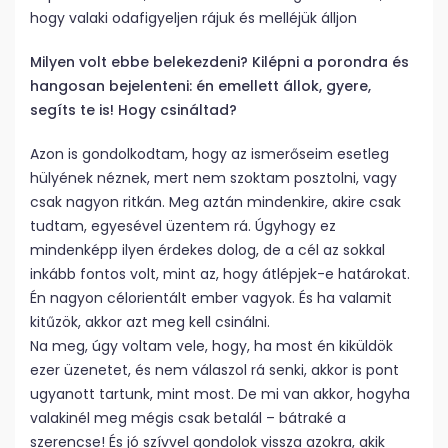
hogy valaki odafigyeljen rájuk és melléjük álljon
Milyen volt ebbe belekezdeni? Kilépni a porondra és
hangosan bejelenteni: én emellett állok, gyere,
segíts te is! Hogy csináltad?
Azon is gondolkodtam, hogy az ismerőseim esetleg
hülyének néznek, mert nem szoktam posztolni, vagy
csak nagyon ritkán. Meg aztán mindenkire, akire csak
tudtam, egyesével üzentem rá. Úgyhogy ez
mindenképp ilyen érdekes dolog, de a cél az sokkal
inkább fontos volt, mint az, hogy átlépjek-e határokat.
Én nagyon célorientált ember vagyok. És ha valamit
kitűzök, akkor azt meg kell csinálni.
Na meg, úgy voltam vele, hogy, ha most én kiküldök
ezer üzenetet, és nem válaszol rá senki, akkor is pont
ugyanott tartunk, mint most. De mi van akkor, hogyha
valakinél meg mégis csak betalál – bátraké a
szerencse! És jó szívvel gondolok vissza azokra, akik