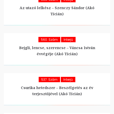
Az utazó lelkész – Szenczy Sándor (Akó
Tícián)
560. Szám
Interjú
Bejgli, lencse, szerencse – Váncsa István
évvégéje (Akó Tícián)
537. Szám
Interjú
Csurika hetedszer – Beszélgetés az év
terjesztőjével (Akó Tícián)