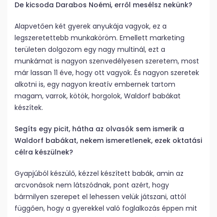
De kicsoda Darabos Noémi, erről mesélsz nekünk?
Alapvetően két gyerek anyukája vagyok, ez a
legszeretettebb munkaköröm. Emellett marketing
területen dolgozom egy nagy multinál, ezt a
munkámat is nagyon szenvedélyesen szeretem, most
már lassan 11 éve, hogy ott vagyok. És nagyon szeretek
alkotni is, egy nagyon kreatív embernek tartom
magam, varrok, kötök, horgolok, Waldorf babákat
készítek.
Segíts egy picit, hátha az olvasók sem ismerik a
Waldorf babákat, nekem ismeretlenek, ezek oktatási
célra készülnek?
Gyapjúból készülő, kézzel készített babák, amin az
arcvonások nem látszódnak, pont azért, hogy
bármilyen szerepet el lehessen velük játszani, attól
függően, hogy a gyerekkel való foglalkozás éppen mit