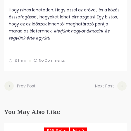
Hogy nincs lehetetlen. Hogy ezzel az erővel, és a közös
összefogással, hegyeket lehet elmozgatni. Egy biztos,
hogy ez az időszak innentől meghatározó pontja
marad az életemnek.
Merjünk nagyot álmodni, és
tegyünk érte együtt!
No Comments
0
Likes
Prev Post
Next Post
You May Also Like
566. Szám
Interjú