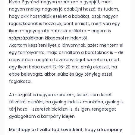
kíván. Egyrészt nagyon szeretem a gyapjút, mert
nagyon meleg, nagyon jó odabújni hozzá, és tudom,
hogy akik használják ezeket a babákat, azok nagyon
ragaszkodnak is hozzájuk, pont emiatt, mert van egy
ilyen megnyugtató hatásuk a lélekre – engem is
százszázalékban kikapcsol mindentől.
Akartam készíteni ilyet a lányomnak, azért mentem el
egy tanfolyamra, majd csináltam a barátoknak is – de
alapvetően magát a tevékenységet szeretem, mert
egy ilyen baba azért 12-16-20 óra, amíg elkészül, ha
ebbe belevágsz, akkor leülsz és úgy tényleg ezzel
foglalkozol.
A mozgást is nagyon szeretem, és azt sem lehet
félvállról csinálni, ha gyalog indulsz munkába, gyalog is
térj haza – szeretek biciklizni is, és igen, rengeteget
gyalogoltam a kampány idején.
Merthogy azt vállaltad követként, hogy a kampány