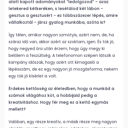
alatt kapott adományokat “ledolgozod” – azaz
letekered kétkeréken, s lesétálod két lábon –
gesztus a gesztusért – ez többszázezer lépés, amire
vállalkoztál – jársz gyalog munkába, azóta is?
Így télen, amikor nagyon szmötyis, azért nem, de, ha
száraz idő van, akkor azért az szoktam, igen. És tök jó,
hogy negyed óra után érzem, hogy úgy megy ki
belőlem a feszültség. A telefonomon szépen látszik a
kampány időszak, hogy azért ott kimagasló a
lépésszám, de ez egy nagyon jó mozgásforma, nekem
egy tök jó kísérlet is volt.
Érdekes kettősség az életedben, hogy a munkád a
számok világához köt, a hobbijaid pedig a
kreativitáshoz. Hogy fér meg ez a kettő egymás
mellett?
Valóban, egy része kreatív, a másik része meg nagyon