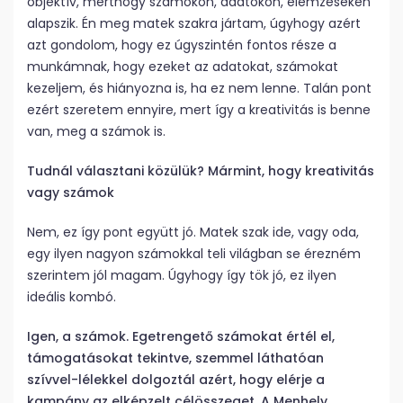
objektív, merthogy számokon, adatokon, elemzéseken
alapszik. Én meg matek szakra jártam, úgyhogy azért
azt gondolom, hogy ez úgyszintén fontos része a
munkámnak, hogy ezeket az adatokat, számokat
kezeljem, és hiányozna is, ha ez nem lenne. Talán pont
ezért szeretem ennyire, mert így a kreativitás is benne
van, meg a számok is.
Tudnál választani közülük? Mármint, hogy kreativitás
vagy számok
Nem, ez így pont együtt jó. Matek szak ide, vagy oda,
egy ilyen nagyon számokkal teli világban se érezném
szerintem jól magam. Úgyhogy így tök jó, ez ilyen
ideális kombó.
Igen, a számok. Egetrengető számokat értél el,
támogatásokat tekintve, szemmel láthatóan
szívvel-lélekkel dolgoztál azért, hogy elérje a
kampány az elképzelt célösszeget. A Menhely