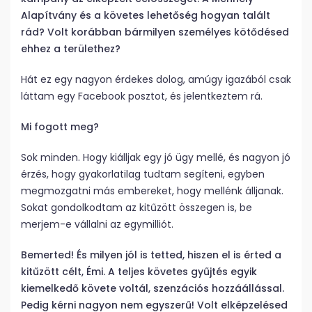
Alapítvány és a követes lehetőség hogyan talált
rád? Volt korábban bármilyen személyes kötődésed
ehhez a területhez?
Hát ez egy nagyon érdekes dolog, amúgy igazából csak
láttam egy Facebook posztot, és jelentkeztem rá.
Mi fogott meg?
Sok minden. Hogy kiálljak egy jó ügy mellé, és nagyon jó
érzés, hogy gyakorlatilag tudtam segíteni, egyben
megmozgatni más embereket, hogy mellénk álljanak.
Sokat gondolkodtam az kitűzött összegen is, be
merjem-e vállalni az egymilliót.
Bemerted! És milyen jól is tetted, hiszen el is érted a
kitűzött célt, Émi. A teljes követes gyűjtés egyik
kiemelkedő követe voltál, szenzációs hozzáállással.
Pedig kérni nagyon nem egyszerű! Volt elképzelésed