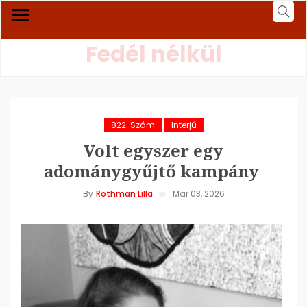
Fedél nélkül
822. Szám
Interjú
Volt egyszer egy
adománygyűjtő kampány
By
Rothman Lilla
Mar 03, 2026