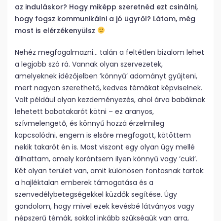
az induláskor? Hogy miképp szeretnéd ezt csinálni,
hogy fogsz kommunikálni a jó ügyről? Látom, még
most is elérzékenyülsz
Nehéz megfogalmazni… talán a feltétlen bizalom lehet
a legjobb szó rá. Vannak olyan szervezetek,
amelyeknek idézőjelben ’könnyű’ adományt gyűjteni,
mert nagyon szerethető, kedves témákat képviselnek.
Volt például olyan kezdeményezés, ahol árva babáknak
lehetett babatakarót kötni – ez aranyos,
szívmelengető, és könnyű hozzá érzelmileg
kapcsolódni, engem is elsőre megfogott, kötöttem
nekik takarót én is. Most viszont egy olyan ügy mellé
állhattam, amely korántsem ilyen könnyű vagy ’cuki’.
Két olyan terület van, amit különösen fontosnak tartok:
a hajléktalan emberek támogatása és a
szenvedélybetegségekkel küzdők segítése. Úgy
gondolom, hogy mivel ezek kevésbé látványos vagy
népszerű témák, sokkal inkább szükségük van arra,