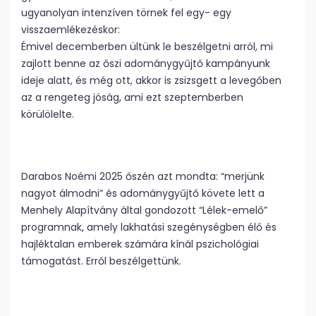
ugyanolyan intenzíven törnek fel egy- egy
visszaemlékezéskor:
Émivel decemberben ültünk le beszélgetni arról, mi
zajlott benne az őszi adománygyűjtő kampányunk
ideje alatt, és még ott, akkor is zsizsgett a levegőben
az a rengeteg jóság, ami ezt szeptemberben
körülölelte.
Darabos Noémi 2025 őszén azt mondta: “merjünk
nagyot álmodni” és adománygyűjtő követe lett a
Menhely Alapítvány által gondozott “Lélek-emelő”
programnak, amely lakhatási szegénységben élő és
hajléktalan emberek számára kínál pszichológiai
támogatást. Erről beszélgettünk.