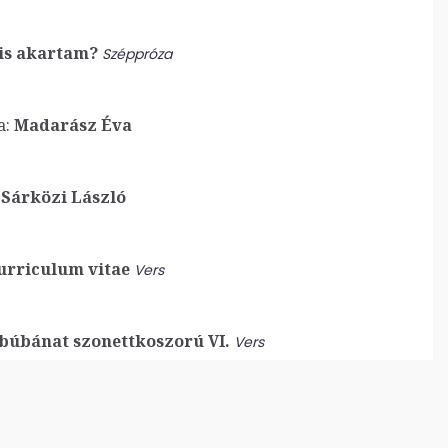
is akartam?
Széppróza
a:
Madarász Éva
Sárközi László
rriculum vitae
Vers
búbánat szonettkoszorú VI.
Vers