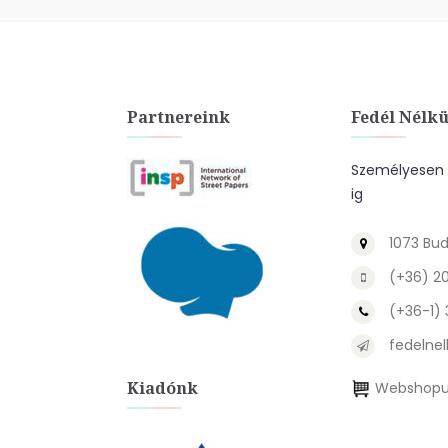
Partnereink
Fedél Nélkü
Személyesen a
ig
1073 Bud
(+36) 2
(+36-1)
fedelnel
Kiadónk
Webshopu