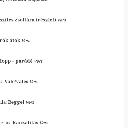
zítés zsoltára (részlet)
Vers
rök átok
Vers
opp – parádé
Vers
s:
Vale/vales
Vers
la:
Reggel
Vers
erus:
Kauzalitás
Vers