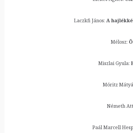
Laczkfi János:
A hajlékkés
Mélosz:
Ö
Miszlai Gyula:
H
Móritz Mátyá
Németh Atti
Paál Marcell Hesp