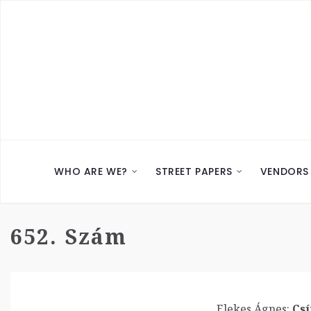
WHO ARE WE?
STREET PAPERS
VENDORS
652. Szám
Elekes Ágnes:
Csí