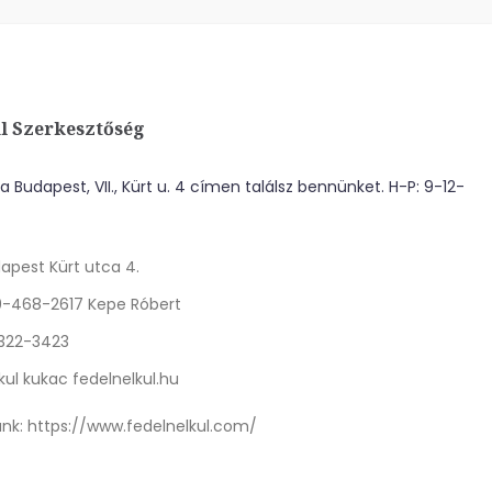
l Szerkesztőség
 Budapest, VII., Kürt u. 4 címen találsz bennünket. H-P: 9-12-
apest Kürt utca 4.
0-468-2617 Kepe Róbert
 322-3423
kul kukac fedelnelkul.hu
nk:
https://www.fedelnelkul.com/