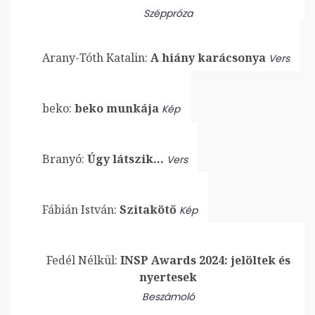
Széppróza
Arany-Tóth Katalin:
A hiány karácsonya
Vers
beko:
beko munkája
Kép
Branyó:
Úgy látszik…
Vers
Fábián István:
Szitakötő
Kép
Fedél Nélkül:
INSP Awards 2024: jelöltek és
nyertesek
Beszámoló