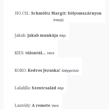
HO.CSI.:
Schmöltz Margit: Sólyomszárnyon
Interjú
Jakab:
Jakab munkája
Kép
KIES:
túlontúl…
Vers
KOKO:
Kedves Jézuska!
Széppróza
Lalalilla:
Szentcsalád
Kép
Lantódy:
A remete
Vers