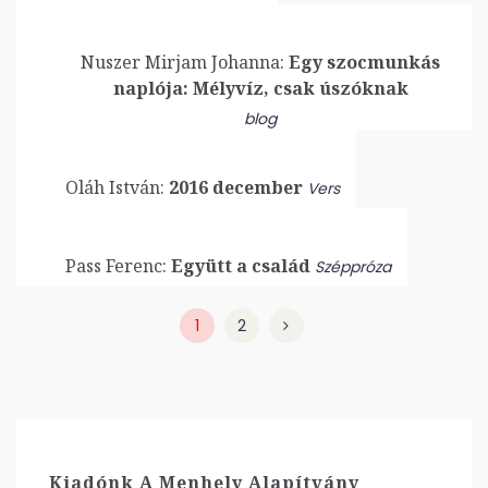
Nuszer Mirjam Johanna:
Egy szocmunkás
naplója: Mélyvíz, csak úszóknak
blog
Oláh István:
2016 december
Vers
Pass Ferenc:
Együtt a család
Széppróza
1
2
Kiadónk A Menhely Alapítvány