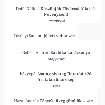
Fedél Nélkül:
Köszönjük Fővárosi Állat- és
Növénykert!
Beszámoló
Fövényi Sándor:
Jó lett volna
Vers
Gellért András:
Barbika karácsonya
Széppróza
hágyépé:
Ásatag sivatag Untatóút: 20.
Arctalan önarckép
Vers
Hazai András:
Fények, üveggömbök…
Vers