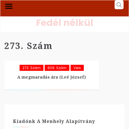
Fedél nélkül
273. Szám
273. Szám
609. Szám
Vers
A megmaradás ára (Leé József)
Kiadónk A Menhely Alapítvány