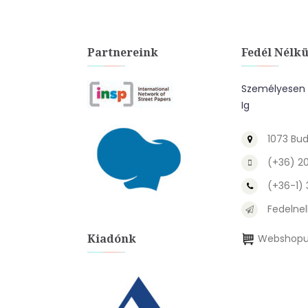
Partnereink
Fedél Nélkü
Személyesen A
Ig
1073 Bud
(+36) 2
(+36-1)
Fedelnel
Kiadónk
Webshopu