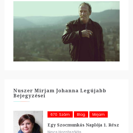
Nuszer Mirjam Johanna Legújabb
Bejegyzései
670. Szám
Blog
Mirjam
Egy Szocmunkás Naplója 1. Rész
Nincs Hozzászólás