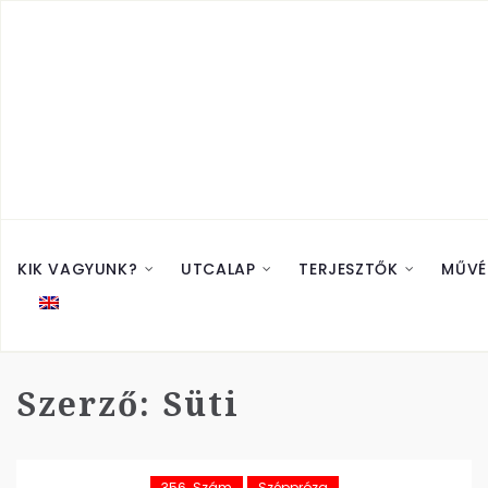
KIK VAGYUNK?
UTCALAP
TERJESZTŐK
MŰVÉ
Szerző:
Süti
356. Szám
Széppróza