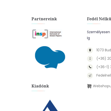
Partnereink
Fedél Nélkü
Személyesen A
Ig
1073 Bud
(+36) 2
(+36-1)
Fedelnel
Kiadónk
Webshopu