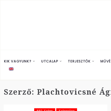
KIK VAGYUNK?
UTCALAP
TERJESZTŐK
MŰVÉ
Szerző:
Plachtovicsné Ág
682. Szám
Széppróza