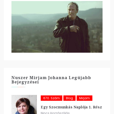
Nuszer Mirjam Johanna Legújabb
Bejegyzései
670. Szám
Blog
Mirjam
Egy Szocmunkás Naplója 1. Rész
Nincs Hozzászólás