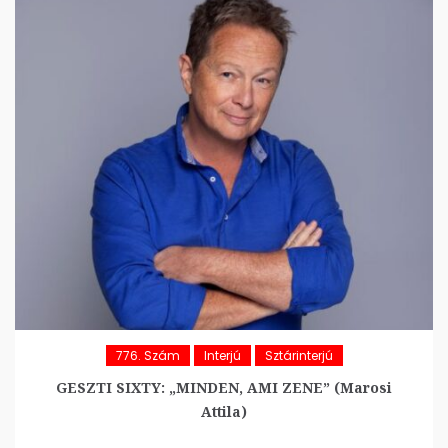
776. Szám
Interjú
Sztárinterjú
GESZTI SIXTY: „MINDEN, AMI ZENE” (Marosi
Attila)