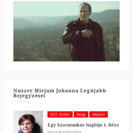
Nuszer Mirjam Johanna Legújabb
Bejegyzései
670. Szám
Blog
Mirjam
Egy Szocmunkás Naplója 1. Rész
Nincs Hozzászólás