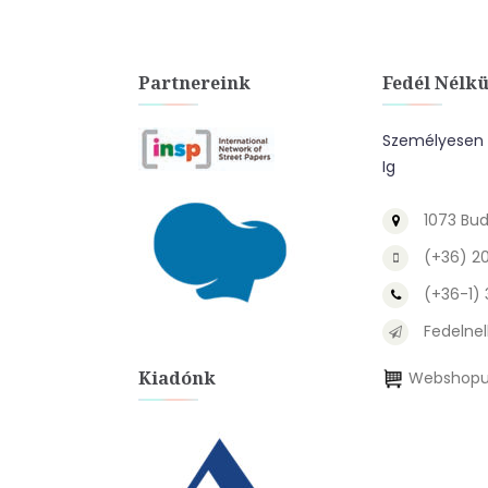
Partnereink
Fedél Nélkü
Személyesen A
Ig
1073 Bud
(+36) 2
(+36-1)
Fedelnel
Kiadónk
Webshopu